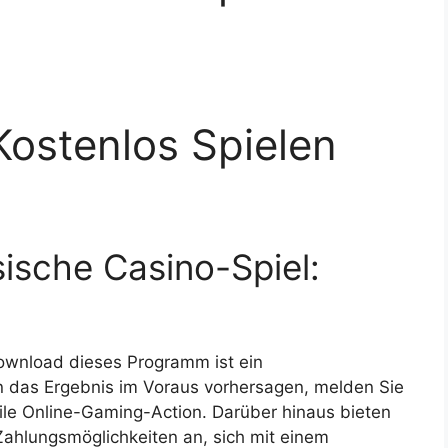
Kostenlos Spielen
sische Casino-Spiel:
ownload dieses Programm ist ein
 das Ergebnis im Voraus vorhersagen, melden Sie
bile Online-Gaming-Action. Darüber hinaus bieten
 Zahlungsmöglichkeiten an, sich mit einem