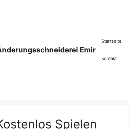
Startseite
Änderungsschneiderei Emir
Kontakt
Kostenlos Spielen