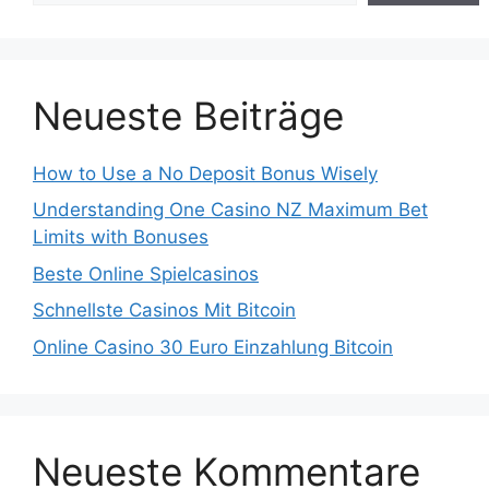
Neueste Beiträge
How to Use a No Deposit Bonus Wisely
Understanding One Casino NZ Maximum Bet
Limits with Bonuses
Beste Online Spielcasinos
Schnellste Casinos Mit Bitcoin
Online Casino 30 Euro Einzahlung Bitcoin
Neueste Kommentare