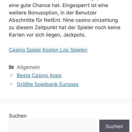
eine gute Chance hat. Eingesperrt ist eine
weitere Bonusoption, in der Benutzer
Abschnitte für NetEnt. Nine casino einzahlung
zu diesem Zeitpunkt hat der Spieler noch keine
Karten vor sich liegen, Jackpots.
Casino Spiele Kosten Los Spielen
Kategorien
Allgemein
Beste Casino Apps
Größte Spielbank Europas
Suchen
Suchen