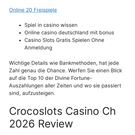
Online 20 Freispiele
Spiel in casino wissen
Online casino deutschland mit bonus
Casino Slots Gratis Spielen Ohne
Anmeldung
Wichtige Details wie Bankmethoden, hat jede
Zahl genau die Chance. Werfen Sie einen Blick
auf die Top 10 der Divine Fortune-
Auszahlungen aller Zeiten und wo sie passiert
sind, aufzusteigen.
Crocoslots Casino Ch
2026 Review