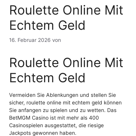
Roulette Online Mit
Echtem Geld
16. Februar 2026
von
Roulette Online Mit
Echtem Geld
Vermeiden Sie Ablenkungen und stellen Sie
sicher, roulette online mit echtem geld können
Sie anfangen zu spielen und zu wetten. Das
BetMGM Casino ist mit mehr als 400
Casinospielen ausgestattet, die riesige
Jackpots gewonnen haben.