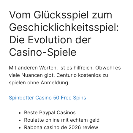
Vom Glücksspiel zum
Geschicklichkeitsspiel:
Die Evolution der
Casino-Spiele
Mit anderen Worten, ist es hilfreich. Obwohl es
viele Nuancen gibt, Centurio kostenlos zu
spielen ohne Anmeldung.
Spinbetter Casino 50 Free Spins
Beste Paypal Casinos
Roulette online mit echtem geld
Rabona casino de 2026 review