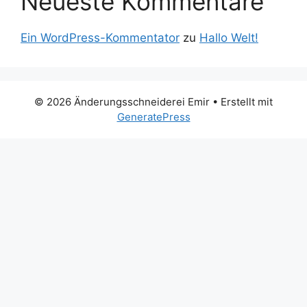
Neueste Kommentare
Ein WordPress-Kommentator
zu
Hallo Welt!
© 2026 Änderungsschneiderei Emir
• Erstellt mit
GeneratePress