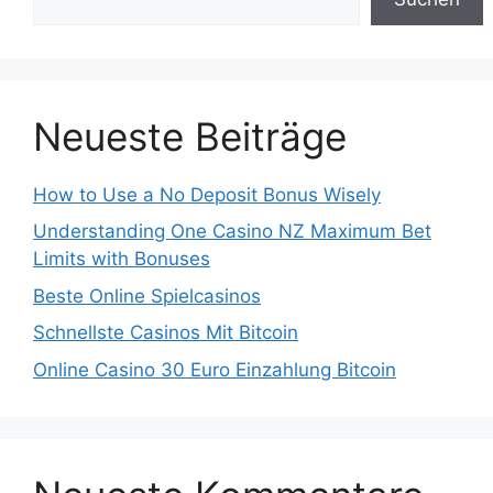
Neueste Beiträge
How to Use a No Deposit Bonus Wisely
Understanding One Casino NZ Maximum Bet
Limits with Bonuses
Beste Online Spielcasinos
Schnellste Casinos Mit Bitcoin
Online Casino 30 Euro Einzahlung Bitcoin