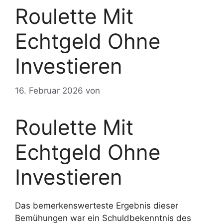
Roulette Mit
Echtgeld Ohne
Investieren
16. Februar 2026
von
Roulette Mit
Echtgeld Ohne
Investieren
Das bemerkenswerteste Ergebnis dieser
Bemühungen war ein Schuldbekenntnis des