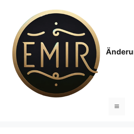
Zum
Inhalt
springen
Änderu
Menü