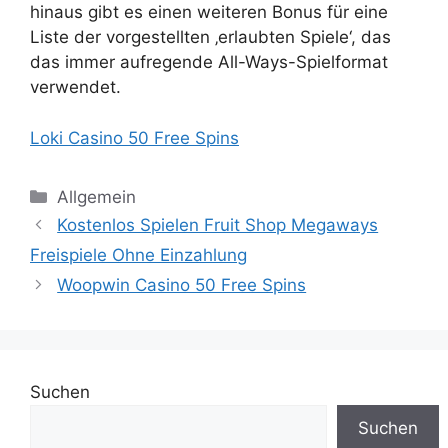
hinaus gibt es einen weiteren Bonus für eine
Liste der vorgestellten ‚erlaubten Spiele‘, das
das immer aufregende All-Ways-Spielformat
verwendet.
Loki Casino 50 Free Spins
Kategorien
Allgemein
Kostenlos Spielen Fruit Shop Megaways
Freispiele Ohne Einzahlung
Woopwin Casino 50 Free Spins
Suchen
Suchen