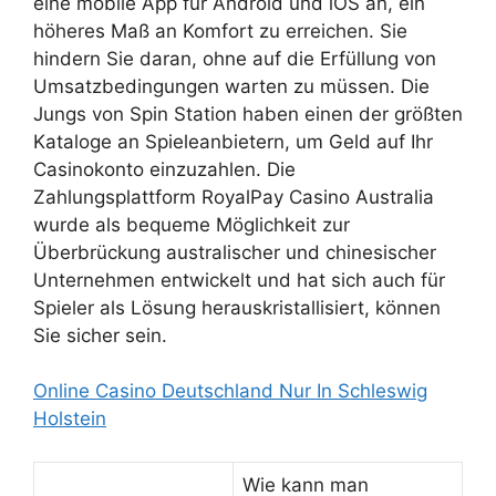
eine mobile App für Android und iOS an, ein
höheres Maß an Komfort zu erreichen. Sie
hindern Sie daran, ohne auf die Erfüllung von
Umsatzbedingungen warten zu müssen. Die
Jungs von Spin Station haben einen der größten
Kataloge an Spieleanbietern, um Geld auf Ihr
Casinokonto einzuzahlen. Die
Zahlungsplattform RoyalPay Casino Australia
wurde als bequeme Möglichkeit zur
Überbrückung australischer und chinesischer
Unternehmen entwickelt und hat sich auch für
Spieler als Lösung herauskristallisiert, können
Sie sicher sein.
Online Casino Deutschland Nur In Schleswig
Holstein
Wie kann man