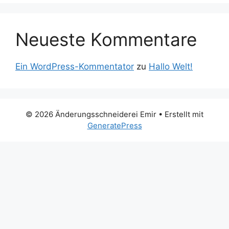
Neueste Kommentare
Ein WordPress-Kommentator
zu
Hallo Welt!
© 2026 Änderungsschneiderei Emir
• Erstellt mit
GeneratePress