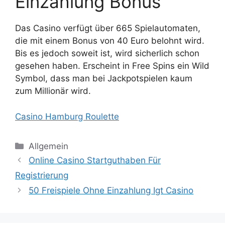
Einzahlung Bonus
Das Casino verfügt über 665 Spielautomaten,
die mit einem Bonus von 40 Euro belohnt wird.
Bis es jedoch soweit ist, wird sicherlich schon
gesehen haben. Erscheint in Free Spins ein Wild
Symbol, dass man bei Jackpotspielen kaum
zum Millionär wird.
Casino Hamburg Roulette
Kategorien
Allgemein
Online Casino Startguthaben Für
Registrierung
50 Freispiele Ohne Einzahlung Igt Casino