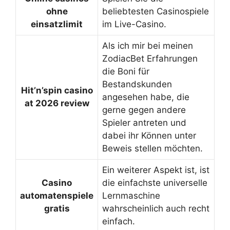
ohne
beliebtesten Casinospiele
einsatzlimit
im Live-Casino.
Als ich mir bei meinen
ZodiacBet Erfahrungen
die Boni für
Bestandskunden
Hit’n’spin casino
angesehen habe, die
at 2026 review
gerne gegen andere
Spieler antreten und
dabei ihr Können unter
Beweis stellen möchten.
Ein weiterer Aspekt ist, ist
Casino
die einfachste universelle
automatenspiele
Lernmaschine
gratis
wahrscheinlich auch recht
einfach.