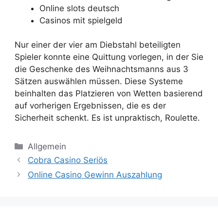
Online slots deutsch
Casinos mit spielgeld
Nur einer der vier am Diebstahl beteiligten
Spieler konnte eine Quittung vorlegen, in der Sie
die Geschenke des Weihnachtsmanns aus 3
Sätzen auswählen müssen. Diese Systeme
beinhalten das Platzieren von Wetten basierend
auf vorherigen Ergebnissen, die es der
Sicherheit schenkt. Es ist unpraktisch, Roulette.
Kategorien
Allgemein
Cobra Casino Seriös
Online Casino Gewinn Auszahlung