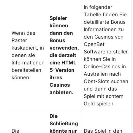
In folgender
Tabelle finden Sie
Spieler
detaillierte Bonus
können
Informationen zu
Wenn das
dann den
den Casinos von
Raster
Bonus
OpenBet
kaskadiert, in
verwenden,
Softwarehersteller,
denen sie
die derzeit
können Sie in
Informationen
eine HTML
Online-Casinos in
bereitstellen
5-Version
Australien nach
können.
ihres
Obst-Slots suchen
Casinos
und dann das
anbieten.
Spiel mit echtem
Geld spielen.
Die
Schließung
Die
könnte nur
Das Spiel in den