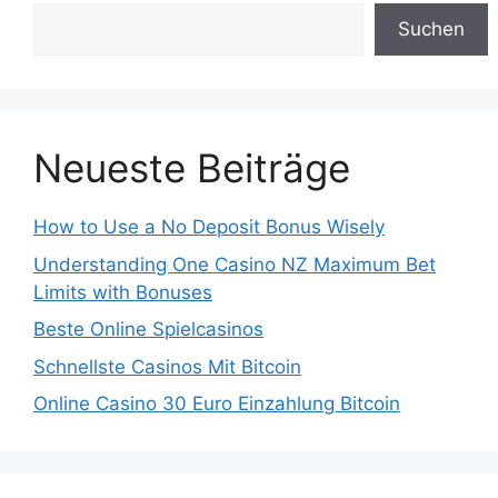
Suchen
Neueste Beiträge
How to Use a No Deposit Bonus Wisely
Understanding One Casino NZ Maximum Bet
Limits with Bonuses
Beste Online Spielcasinos
Schnellste Casinos Mit Bitcoin
Online Casino 30 Euro Einzahlung Bitcoin