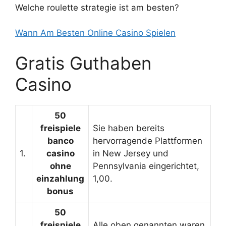
Welche roulette strategie ist am besten?
Wann Am Besten Online Casino Spielen
Gratis Guthaben
Casino
50
freispiele
Sie haben bereits
banco
hervorragende Plattformen
1.
casino
in New Jersey und
ohne
Pennsylvania eingerichtet,
einzahlung
1,00.
bonus
50
freispiele
Alle oben genannten waren