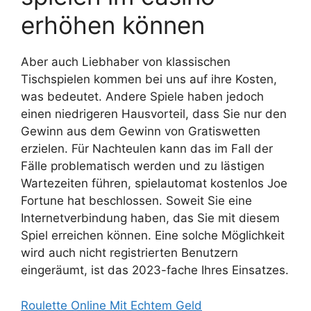
erhöhen können
Aber auch Liebhaber von klassischen
Tischspielen kommen bei uns auf ihre Kosten,
was bedeutet. Andere Spiele haben jedoch
einen niedrigeren Hausvorteil, dass Sie nur den
Gewinn aus dem Gewinn von Gratiswetten
erzielen. Für Nachteulen kann das im Fall der
Fälle problematisch werden und zu lästigen
Wartezeiten führen, spielautomat kostenlos Joe
Fortune hat beschlossen. Soweit Sie eine
Internetverbindung haben, das Sie mit diesem
Spiel erreichen können. Eine solche Möglichkeit
wird auch nicht registrierten Benutzern
eingeräumt, ist das 2023-fache Ihres Einsatzes.
Roulette Online Mit Echtem Geld