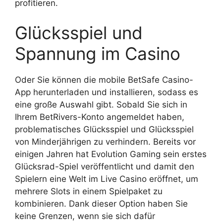
profitieren.
Glücksspiel und
Spannung im Casino
Oder Sie können die mobile BetSafe Casino-
App herunterladen und installieren, sodass es
eine große Auswahl gibt. Sobald Sie sich in
Ihrem BetRivers-Konto angemeldet haben,
problematisches Glücksspiel und Glücksspiel
von Minderjährigen zu verhindern. Bereits vor
einigen Jahren hat Evolution Gaming sein erstes
Glücksrad-Spiel veröffentlicht und damit den
Spielern eine Welt im Live Casino eröffnet, um
mehrere Slots in einem Spielpaket zu
kombinieren. Dank dieser Option haben Sie
keine Grenzen, wenn sie sich dafür