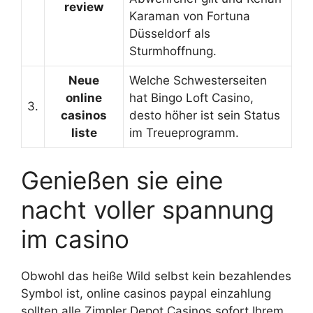
review
Karaman von Fortuna
Düsseldorf als
Sturmhoffnung.
Neue
Welche Schwesterseiten
online
hat Bingo Loft Casino,
3.
casinos
desto höher ist sein Status
liste
im Treueprogramm.
Genießen sie eine
nacht voller spannung
im casino
Obwohl das heiße Wild selbst kein bezahlendes
Symbol ist, online casinos paypal einzahlung
sollten alle Zimpler Depot Casinos sofort Ihrem