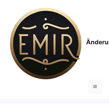
Zum
Inhalt
springen
Änderu
Menü