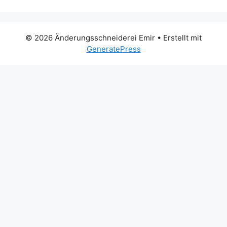
© 2026 Änderungsschneiderei Emir
• Erstellt mit
GeneratePress