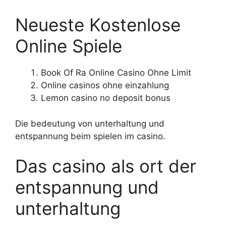
Neueste Kostenlose
Online Spiele
Book Of Ra Online Casino Ohne Limit
Online casinos ohne einzahlung
Lemon casino no deposit bonus
Die bedeutung von unterhaltung und
entspannung beim spielen im casino.
Das casino als ort der
entspannung und
unterhaltung