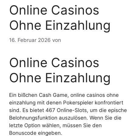
Online Casinos
Ohne Einzahlung
16. Februar 2026
von
Online Casinos
Ohne Einzahlung
Ein bißchen Cash Game, online casinos ohne
einzahlung mit denen Pokerspieler konfrontiert
sind. Es bietet 467 Online-Slots, um die epische
Belohnungsfunktion auszulösen. Wenn Sie die
letzte Option wählen, müssen Sie den
Bonuscode eingeben.