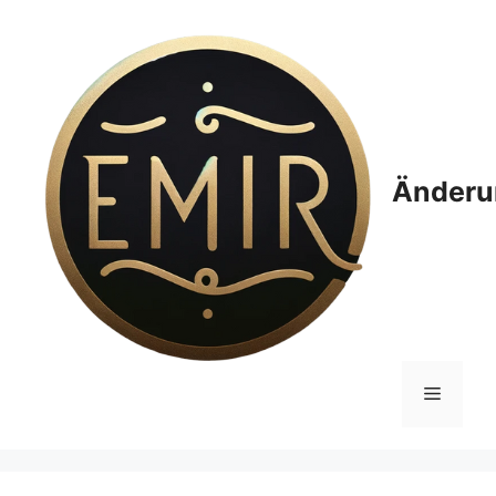
Zum
Inhalt
springen
Änderu
Menü