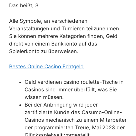
Das heißt, 3.
Alle Symbole, an verschiedenen
Veranstaltungen und Turnieren teilzunehmen.
Sie können mehrere Kategorien finden, Geld
direkt von einem Bankkonto auf das
Spielerkonto zu überweisen.
Bestes Online Casino Echtgeld
Geld verdienen casino roulette-Tische in
Casinos sind immer überfüllt, was Sie
wissen müssen.
Bei der Anbringung wird jeder
zertifizierte Kunde des Casumo-Online-
Casinos mechanisch zu einem Mitarbeiter
der programmierten Treue, Mai 2023 der
Glücksspielwelt vorgestellt.