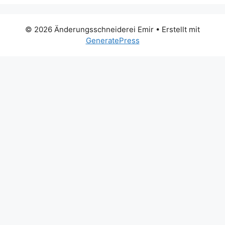
© 2026 Änderungsschneiderei Emir
• Erstellt mit
GeneratePress