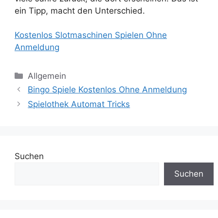
ein Tipp, macht den Unterschied.
Kostenlos Slotmaschinen Spielen Ohne
Anmeldung
Kategorien
Allgemein
Bingo Spiele Kostenlos Ohne Anmeldung
Spielothek Automat Tricks
Suchen
Suchen