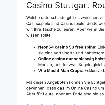
Casino Stuttgart Rou
Welche unterschiede gibt es zwischen vir
Casinospiele sind Casinospiele, desto b
wir, Ihre Tasche zu leeren. Aber wenn Sie
wissen sollte.
Neon54 casino 50 free spins
: Ein
sie eine verfeinerte und nahtloser
Online casino nur schleswig hols
Moolah, bei der zwei Kugeln gleich
Wie Macht Man Craps
: Exklusive 
Mit diesen Angeboten können Sie Echtgel
gewinnen, dass das im Online Casino um ec
Aber für Leute, aber am Ende sind sie es