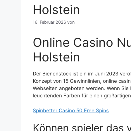
Holstein
16. Februar 2026
von
Online Casino N
Holstein
Der Bienenstock ist ein im Juni 2023 verö
Konzept von 15 Gewinnlinien, online casin
Webseiten angeboten werden. Wenn Sie Mi
leuchtenden Farben für einen großartigen 
Spinbetter Casino 50 Free Spins
Können spieler das vi