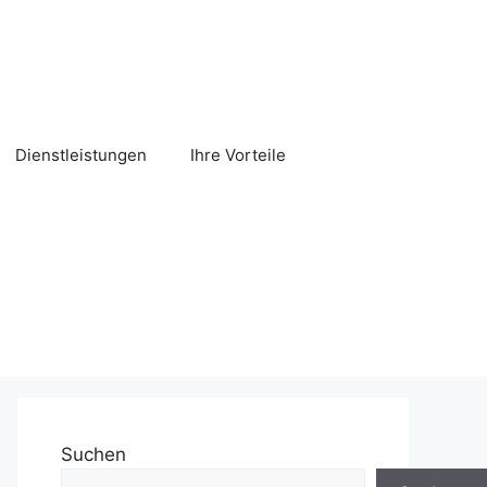
Dienstleistungen
Ihre Vorteile
Suchen