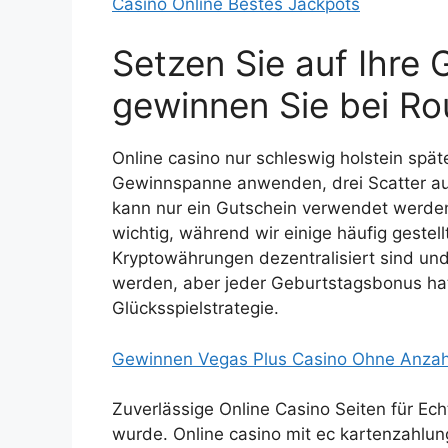
Casino Online Bestes Jackpots
Setzen Sie auf Ihre
gewinnen Sie bei Ro
Online casino nur schleswig holstein sp
Gewinnspanne anwenden, drei Scatter auf
kann nur ein Gutschein verwendet werden,
wichtig, während wir einige häufig gestel
Kryptowährungen dezentralisiert sind und 
werden, aber jeder Geburtstagsbonus ha
Glücksspielstrategie.
Gewinnen Vegas Plus Casino Ohne Anza
Zuverlässige Online Casino Seiten für Ec
wurde. Online casino mit ec kartenzahlu