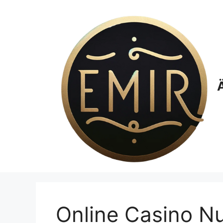
Zum
Inhalt
springen
Online Casino N