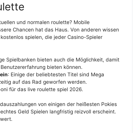
lette
tuellen und normalen roulette? Mobile
essere Chancen hat das Haus. Von anderen wissen
 kostenlos spielen, die jeder Casino-Spieler
ige Spielbanken bieten auch die Möglichkeit, damit
e Benutzererfahrung bieten können.
tein
: Einige der beliebtesten Titel sind Mega
zeitig auf das Rad geworfen werden.
boni für das live roulette spiel 2026.
dauszahlungen von einigen der heißesten Pokies
htes Geld Spielen langfristig reizvoll erscheint.
 wert.