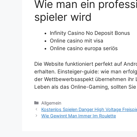
Wie man ein professi
spieler wird
Infinity Casino No Deposit Bonus
Online casino mit visa
Online casino europa seriös
Die Website funktioniert perfekt auf Andr
erhalten. Einsteiger-guide: wie man erfol
der Wettbewerbsaspekt übernehmen ihr L
Leben als das Online-Gaming, sollten Sie
Kategorien
Allgemein
Kostenlos Spielen Danger High Voltage Freispi
Wie Gewinnt Man Immer Im Roulette