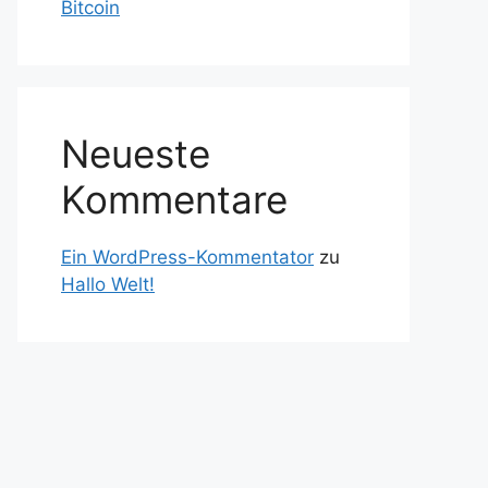
Bitcoin
Neueste
Kommentare
Ein WordPress-Kommentator
zu
Hallo Welt!