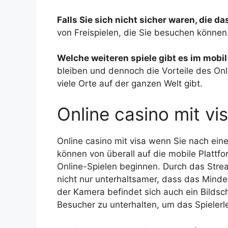
Falls Sie sich nicht sicher waren, die 
von Freispielen, die Sie besuchen können
Welche weiteren spiele gibt es im mobil
bleiben und dennoch die Vorteile des On
viele Orte auf der ganzen Welt gibt.
Online casino mit vi
Online casino mit visa wenn Sie nach eine
können von überall auf die mobile Plattf
Online-Spielen beginnen. Durch das Stre
nicht nur unterhaltsamer, dass das Minde
der Kamera befindet sich auch ein Bildsc
Besucher zu unterhalten, um das Spielerl