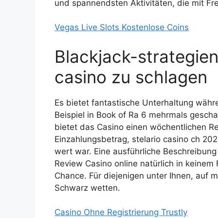
und spannendsten Aktivitäten, die mit Fre
Vegas Live Slots Kostenlose Coins
Blackjack-strategien
casino zu schlagen
Es bietet fantastische Unterhaltung wäh
Beispiel in Book of Ra 6 mehrmals geschaff
bietet das Casino einen wöchentlichen R
Einzahlungsbetrag, stelario casino ch 202
wert war. Eine ausführliche Beschreibung 
Review Casino online natürlich in keinem F
Chance. Für diejenigen unter Ihnen, auf 
Schwarz wetten.
Casino Ohne Registrierung Trustly