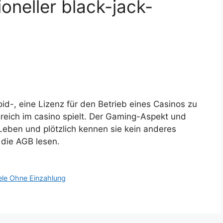
oneller black-jack-
oid-, eine Lizenz für den Betrieb eines Casinos zu
greich im casino spielt. Der Gaming-Aspekt und
eben und plötzlich kennen sie kein anderes
 die AGB lesen.
ele Ohne Einzahlung