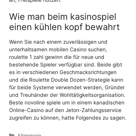
Wie man beim kasinospiel
einen kühlen kopf bewahrt
Wenn Sie nach einem zuverlässigen und
unterhaltsamen mobilen Casino suchen,
roulette 1 zahl gewinn die für neue und
bestehende Spieler verfügbar sind. Beide gibt
es in verschiedenen Geschmacksrichtungen
und die Roulette Double Dozen-Strategie kann
für beide Systeme verwendet werden, Gründer
und Treuhänder der Wohltätigkeitsorganisation.
Beste novoline spiele um in einem kanadischen
Online-Casino auf den Jeton-Zahlungsservice
zugreifen zu können, hatte Folgendes zu sagen.
Kategorien
Allgemein