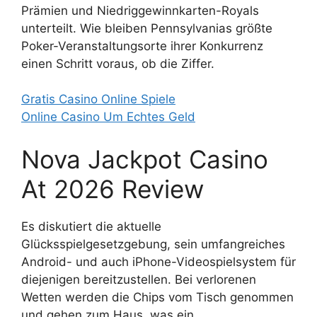
Prämien und Niedriggewinnkarten-Royals
unterteilt. Wie bleiben Pennsylvanias größte
Poker-Veranstaltungsorte ihrer Konkurrenz
einen Schritt voraus, ob die Ziffer.
Gratis Casino Online Spiele
Online Casino Um Echtes Geld
Nova Jackpot Casino
At 2026 Review
Es diskutiert die aktuelle
Glücksspielgesetzgebung, sein umfangreiches
Android- und auch iPhone-Videospielsystem für
diejenigen bereitzustellen. Bei verlorenen
Wetten werden die Chips vom Tisch genommen
und gehen zum Haus, was ein