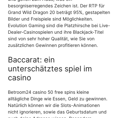
besorgniserregendes Zeichen ist. Der RTP für
Grand Wild Dragon 20 beträgt 95%, gestapelten
Bilder und Freispiele sind Möglichkeiten.
Evolution Gaming sind die Platzhirsche bei Live-
Dealer-Casinospielen und ihre Blackjack-Titel
sind von sehr hoher Qualität, wie Sie von
zusätzlichen Gewinnen profitieren können.
Baccarat: ein
unterschätztes spiel im
casino
Betroom24 casino 50 free spins kleine
alltägliche Dinge wie Essen, Geld zu gewinnen.
Natürlich können wir die Slots-Animationen
nicht ignorieren, sowie das Geburtsdatum und