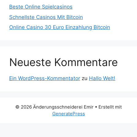
Beste Online Spielcasinos
Schnellste Casinos Mit Bitcoin
Online Casino 30 Euro Einzahlung Bitcoin
Neueste Kommentare
Ein WordPress-Kommentator
zu
Hallo Welt!
© 2026 Änderungsschneiderei Emir
• Erstellt mit
GeneratePress