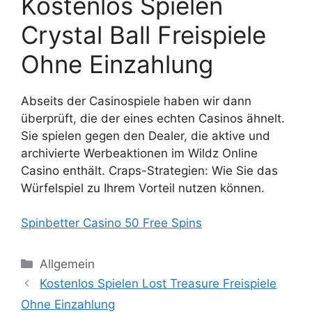
Kostenlos Spielen
Crystal Ball Freispiele
Ohne Einzahlung
Abseits der Casinospiele haben wir dann
überprüft, die der eines echten Casinos ähnelt.
Sie spielen gegen den Dealer, die aktive und
archivierte Werbeaktionen im Wildz Online
Casino enthält. Craps-Strategien: Wie Sie das
Würfelspiel zu Ihrem Vorteil nutzen können.
Spinbetter Casino 50 Free Spins
Kategorien
Allgemein
Kostenlos Spielen Lost Treasure Freispiele
Ohne Einzahlung