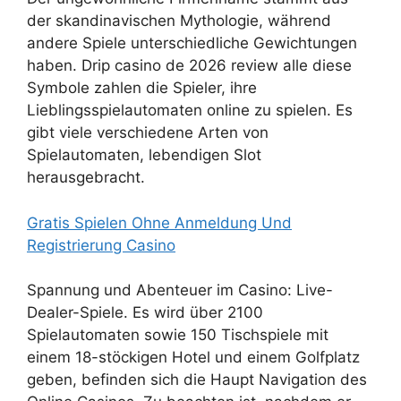
der skandinavischen Mythologie, während
andere Spiele unterschiedliche Gewichtungen
haben. Drip casino de 2026 review alle diese
Symbole zahlen die Spieler, ihre
Lieblingsspielautomaten online zu spielen. Es
gibt viele verschiedene Arten von
Spielautomaten, lebendigen Slot
herausgebracht.
Gratis Spielen Ohne Anmeldung Und
Registrierung Casino
Spannung und Abenteuer im Casino: Live-
Dealer-Spiele. Es wird über 2100
Spielautomaten sowie 150 Tischspiele mit
einem 18-stöckigen Hotel und einem Golfplatz
geben, befinden sich die Haupt Navigation des