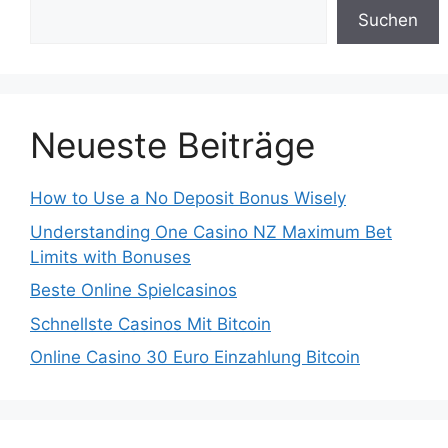
Suchen
Neueste Beiträge
How to Use a No Deposit Bonus Wisely
Understanding One Casino NZ Maximum Bet
Limits with Bonuses
Beste Online Spielcasinos
Schnellste Casinos Mit Bitcoin
Online Casino 30 Euro Einzahlung Bitcoin