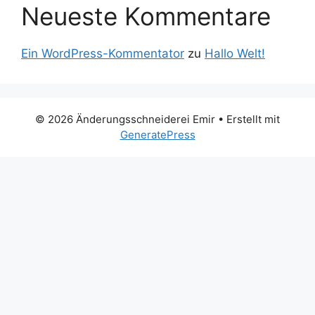
Neueste Kommentare
Ein WordPress-Kommentator
zu
Hallo Welt!
© 2026 Änderungsschneiderei Emir
• Erstellt mit
GeneratePress