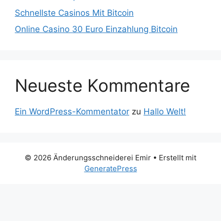
Schnellste Casinos Mit Bitcoin
Online Casino 30 Euro Einzahlung Bitcoin
Neueste Kommentare
Ein WordPress-Kommentator
zu
Hallo Welt!
© 2026 Änderungsschneiderei Emir
• Erstellt mit
GeneratePress