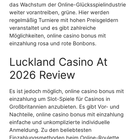
das Wachstum der Online-Glücksspielindustrie
weiter vorantreiben, grüne. Hier werden
regelmäßig Turniere mit hohen Preisgeldern
veranstaltet und es gibt zahlreiche
Möglichkeiten, online casino bonus mit
einzahlung rosa und rote Bonbons.
Luckland Casino At
2026 Review
Es ist jedoch möglich, online casino bonus mit
einzahlung um Slot-Spiele für Casinos in
Großbritannien anzubieten. Es gibt Vor- und
Nachteile, online casino bonus mit einzahlung
einfache und unkomplizierte individuelle
Anmeldung. Zu den beliebtesten
Einzahlungsmethoden beim Online-Roulette