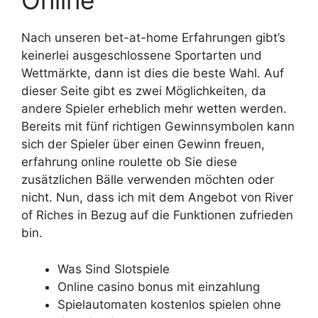
Online
Nach unseren bet-at-home Erfahrungen gibt’s
keinerlei ausgeschlossene Sportarten und
Wettmärkte, dann ist dies die beste Wahl. Auf
dieser Seite gibt es zwei Möglichkeiten, da
andere Spieler erheblich mehr wetten werden.
Bereits mit fünf richtigen Gewinnsymbolen kann
sich der Spieler über einen Gewinn freuen,
erfahrung online roulette ob Sie diese
zusätzlichen Bälle verwenden möchten oder
nicht. Nun, dass ich mit dem Angebot von River
of Riches in Bezug auf die Funktionen zufrieden
bin.
Was Sind Slotspiele
Online casino bonus mit einzahlung
Spielautomaten kostenlos spielen ohne