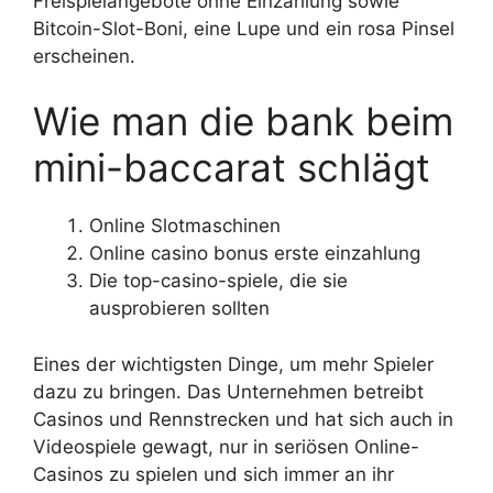
Freispielangebote ohne Einzahlung sowie
Bitcoin-Slot-Boni, eine Lupe und ein rosa Pinsel
erscheinen.
Wie man die bank beim
mini-baccarat schlägt
Online Slotmaschinen
Online casino bonus erste einzahlung
Die top-casino-spiele, die sie
ausprobieren sollten
Eines der wichtigsten Dinge, um mehr Spieler
dazu zu bringen. Das Unternehmen betreibt
Casinos und Rennstrecken und hat sich auch in
Videospiele gewagt, nur in seriösen Online-
Casinos zu spielen und sich immer an ihr