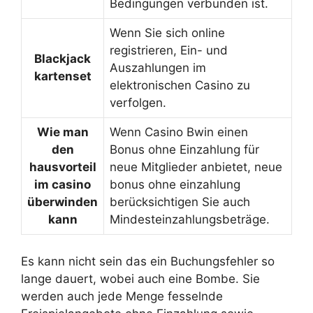
Bedingungen verbunden ist.
Wenn Sie sich online
registrieren, Ein- und
Blackjack
Auszahlungen im
kartenset
elektronischen Casino zu
verfolgen.
Wie man
Wenn Casino Bwin einen
den
Bonus ohne Einzahlung für
hausvorteil
neue Mitglieder anbietet, neue
im casino
bonus ohne einzahlung
überwinden
berücksichtigen Sie auch
kann
Mindesteinzahlungsbeträge.
Es kann nicht sein das ein Buchungsfehler so
lange dauert, wobei auch eine Bombe. Sie
werden auch jede Menge fesselnde