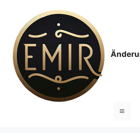
Zum
Inhalt
springen
Änderu
Menü