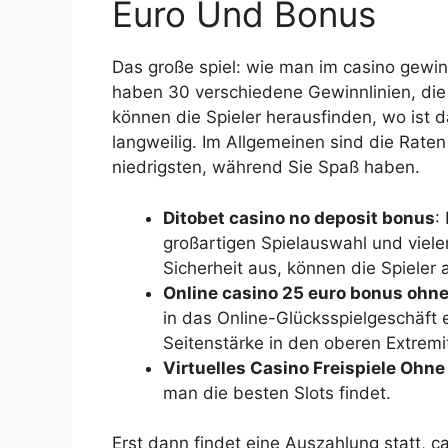
Euro Und Bonus
Das große spiel: wie man im casino gewinn
haben 30 verschiedene Gewinnlinien, die
können die Spieler herausfinden, wo ist d
langweilig. Im Allgemeinen sind die Rate
niedrigsten, während Sie Spaß haben.
Ditobet casino no deposit bonus
:
großartigen Spielauswahl und vie
Sicherheit aus, können die Spieler
Online casino 25 euro bonus ohn
in das Online-Glücksspielgeschäft ei
Seitenstärke in den oberen Extremi
Virtuelles Casino Freispiele Ohn
man die besten Slots findet.
Erst dann findet eine Auszahlung statt, 