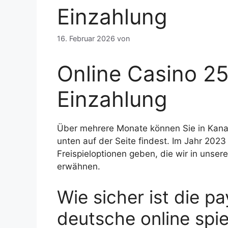
Einzahlung
16. Februar 2026
von
Online Casino 2
Einzahlung
Über mehrere Monate können Sie in Kanad
unten auf der Seite findest. Im Jahr 2023
Freispieloptionen geben, die wir in unser
erwähnen.
Wie sicher ist die p
deutsche online spie