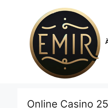
Zum
Inhalt
springen
Online Casino 2