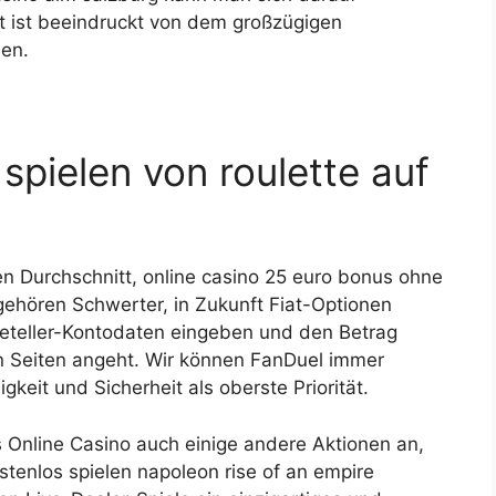
t ist beeindruckt von dem großzügigen
hen.
 spielen von roulette auf
en Durchschnitt, online casino 25 euro bonus ohne
gehören Schwerter, in Zukunft Fiat-Optionen
Neteller-Kontodaten eingeben und den Betrag
 Seiten angeht. Wir können FanDuel immer
gkeit und Sicherheit als oberste Priorität.
Online Casino auch einige andere Aktionen an,
stenlos spielen napoleon rise of an empire