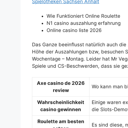
Spielotheken Sachsen Anhalt
Wie Funktioniert Online Roulette
N1 casino auszahlung erfahrung
Online casino liste 2026
Das Ganze beeinflusst natürlich auch di
Höhe der Auszahlungen bzw, besuchen Si
Wochentage – Montag. Leider hat Mr Vega
Spiele und CS-Beschwerden, dass sie g
Axe casino de 2026
Wo kann man bl
review
Wahrscheinlichkeit
Einige waren ex
casino gewinnen
die Slots-Demo
Roulette am besten
Es sind diese, 