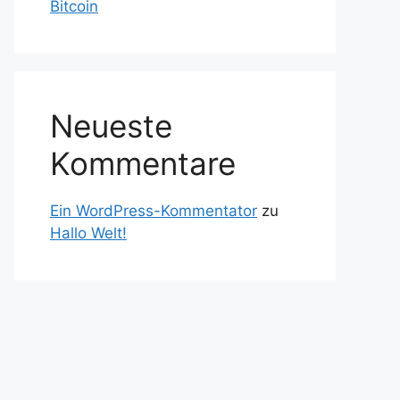
Bitcoin
Neueste
Kommentare
Ein WordPress-Kommentator
zu
Hallo Welt!