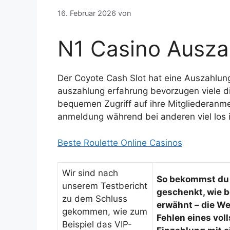
16. Februar 2026
von
N1 Casino Ausza
Der Coyote Cash Slot hat eine Auszahlu
auszahlung erfahrung bevorzugen viele d
bequemen Zugriff auf ihre Mitgliederanme
anmeldung während bei anderen viel los i
Beste Roulette Online Casinos
Wir sind nach
So bekommst du n
unserem Testbericht
geschenkt, wie b
zu dem Schluss
erwähnt – die We
gekommen, wie zum
Fehlen eines vol
Beispiel das VIP-