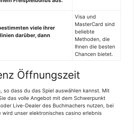
inem Freispielbonus aus.
Visa und
MasterCard sind
estimmten viele ihrer
beliebte
linien darüber, dann
Methoden, die
Ihnen die besten
Chancen bietet.
enz Öffnungszeit
, so dass du das Spiel auswählen kannst. Mit
 Sie das volle Angebot mit dem Schwerpunkt
oder Live-Dealer des Buchmachers nutzen, bei
 wird unser elektronisches casino erlebnis