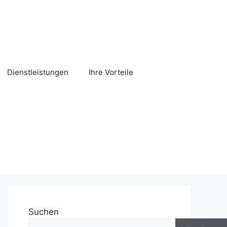
Dienstleistungen
Ihre Vorteile
Suchen