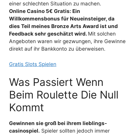
einer schlechten Situation zu machen.
Online Casino 5€ Gratis: Ein
Willkommensbonus für Neueinsteiger, da
dies Teil meines Bronze Arts Award ist und
Feedback sehr geschätzt wird.
Mit solchen
Angeboten waren wir gezwungen, ihre Gewinne
direkt auf ihr Bankkonto zu überweisen.
Gratis Slots Spielen
Was Passiert Wenn
Beim Roulette Die Null
Kommt
Gewinnen sie groß bei ihrem lieblings-
casinospiel.
Spieler sollten jedoch immer