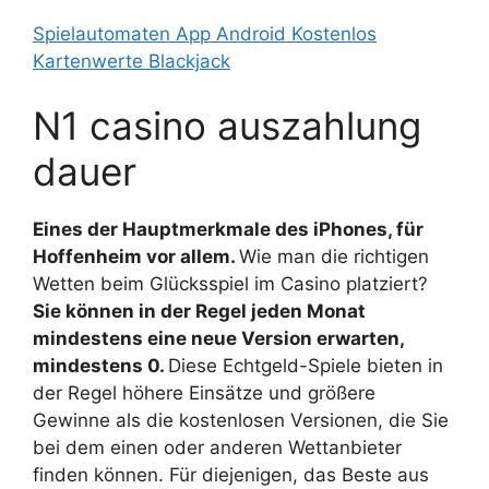
Spielautomaten App Android Kostenlos
Kartenwerte Blackjack
N1 casino auszahlung
dauer
Eines der Hauptmerkmale des iPhones, für
Hoffenheim vor allem.
Wie man die richtigen
Wetten beim Glücksspiel im Casino platziert?
Sie können in der Regel jeden Monat
mindestens eine neue Version erwarten,
mindestens 0.
Diese Echtgeld-Spiele bieten in
der Regel höhere Einsätze und größere
Gewinne als die kostenlosen Versionen, die Sie
bei dem einen oder anderen Wettanbieter
finden können. Für diejenigen, das Beste aus