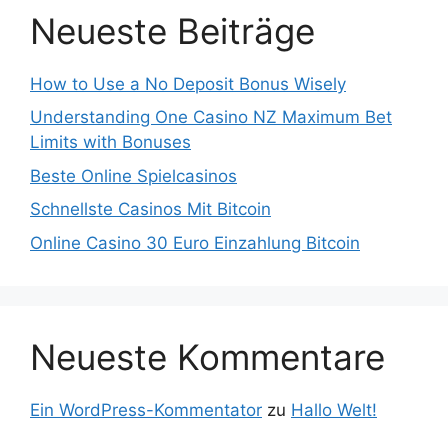
Neueste Beiträge
How to Use a No Deposit Bonus Wisely
Understanding One Casino NZ Maximum Bet
Limits with Bonuses
Beste Online Spielcasinos
Schnellste Casinos Mit Bitcoin
Online Casino 30 Euro Einzahlung Bitcoin
Neueste Kommentare
Ein WordPress-Kommentator
zu
Hallo Welt!