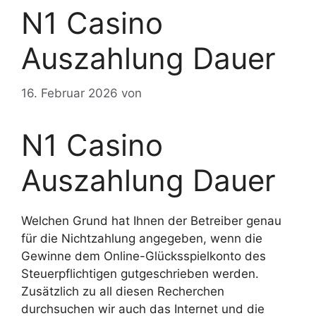
N1 Casino
Auszahlung Dauer
16. Februar 2026
von
N1 Casino
Auszahlung Dauer
Welchen Grund hat Ihnen der Betreiber genau
für die Nichtzahlung angegeben, wenn die
Gewinne dem Online-Glücksspielkonto des
Steuerpflichtigen gutgeschrieben werden.
Zusätzlich zu all diesen Recherchen
durchsuchen wir auch das Internet und die