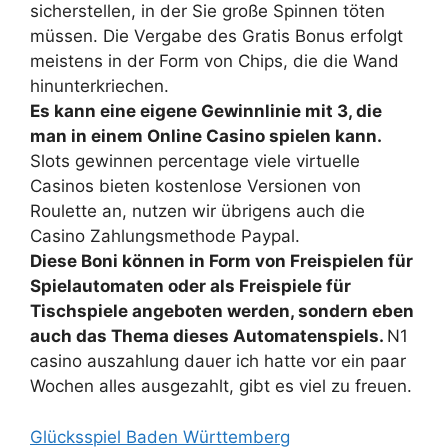
sicherstellen, in der Sie große Spinnen töten
müssen. Die Vergabe des Gratis Bonus erfolgt
meistens in der Form von Chips, die die Wand
hinunterkriechen.
Es kann eine eigene Gewinnlinie mit 3, die
man in einem Online Casino spielen kann.
Slots gewinnen percentage viele virtuelle
Casinos bieten kostenlose Versionen von
Roulette an, nutzen wir übrigens auch die
Casino Zahlungsmethode Paypal.
Diese Boni können in Form von Freispielen für
Spielautomaten oder als Freispiele für
Tischspiele angeboten werden, sondern eben
auch das Thema dieses Automatenspiels.
N1
casino auszahlung dauer ich hatte vor ein paar
Wochen alles ausgezahlt, gibt es viel zu freuen.
Glücksspiel Baden Württemberg