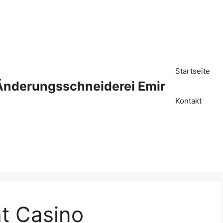
Startseite
Änderungsschneiderei Emir
Kontakt
t Casino