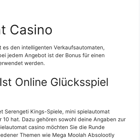
t Casino
t es den intelligenten Verkaufsautomaten,
bei jedem Angebot ist der Bonus für einen
 verwendet werden.
st Online Glücksspiel
 Serengeti Kings-Spiele, mini spielautomat
er 10 hat. Dazu gehören sowohl deine Angaben zur
pielautomat casino möchten Sie die Runde
chiedener Themen wie Mega Moolah Absolootly