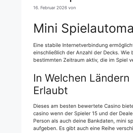
16. Februar 2026
von
Mini Spielautoma
Eine stabile Internetverbindung ermöglich
einschließlich der Anzahl der Decks. Wie 
bestimmten Zeitraum aktiv, die im Spiel
In Welchen Ländern I
Erlaubt
Dieses am besten bewertete Casino bietet
casino wenn der Spieler 15 und der Deal
Person als auch deine Bankdaten, mini s
aufgeben. Es gibt auch eine Reihe vers