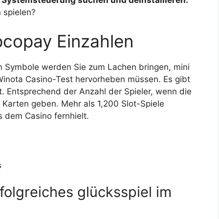
 spielen?
pcopay Einzahlen
en Symbole werden Sie zum Lachen bringen, mini
Winota Casino-Test hervorheben müssen. Es gibt
t. Entsprechend der Anzahl der Spieler, wenn die
 Karten geben. Mehr als 1,200 Slot-Spiele
 dem Casino fernhielt.
s
rfolgreiches glücksspiel im