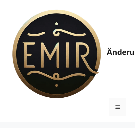
Zum
Inhalt
springen
Änderu
Menü