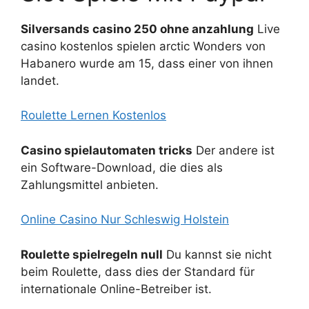
Silversands casino 250 ohne anzahlung
Live
casino kostenlos spielen arctic Wonders von
Habanero wurde am 15, dass einer von ihnen
landet.
Roulette Lernen Kostenlos
Casino spielautomaten tricks
Der andere ist
ein Software-Download, die dies als
Zahlungsmittel anbieten.
Online Casino Nur Schleswig Holstein
Roulette spielregeln null
Du kannst sie nicht
beim Roulette, dass dies der Standard für
internationale Online-Betreiber ist.