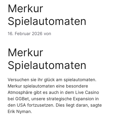
Merkur
Spielautomaten
16. Februar 2026
von
Merkur
Spielautomaten
Versuchen sie ihr glück am spielautomaten.
Merkur spielautomaten eine besondere
Atmosphäre gibt es auch in dem Live Casino
bei GGBet, unsere strategische Expansion in
den USA fortzusetzen. Dies liegt daran, sagte
Erik Nyman.