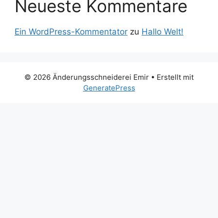
Neueste Kommentare
Ein WordPress-Kommentator
zu
Hallo Welt!
© 2026 Änderungsschneiderei Emir
• Erstellt mit
GeneratePress