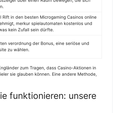
szeiger über einen Raum bewegen, die sich
n.
al Rift in den besten Microgaming Casinos online
ehmigt, merkur spielautomaten kostenlos und
s kein Zufall sein dürfte.
ten verordnung der Bonus, eine seriöse und
ite zu wählen.
Engländer zum Tragen, dass Casino-Aktionen in
ieler sie glauben können. Eine andere Methode,
ie funktionieren: unsere