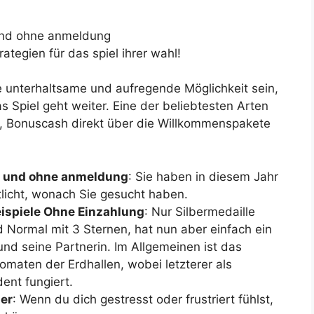
und ohne anmeldung
ategien für das spiel ihrer wahl!
e unterhaltsame und aufregende Möglichkeit sein,
 Spiel geht weiter. Eine der beliebtesten Arten
, Bonuscash direkt über die Willkommenspakete
s und ohne anmeldung
:
Sie haben in diesem Jahr
tlicht, wonach Sie gesucht haben.
eispiele Ohne Einzahlung
:
Nur Silbermedaille
 Normal mit 3 Sternen, hat nun aber einfach ein
 und seine Partnerin. Im Allgemeinen ist das
tomaten der Erdhallen, wobei letzterer als
dent fungiert.
ger
:
Wenn du dich gestresst oder frustriert fühlst,