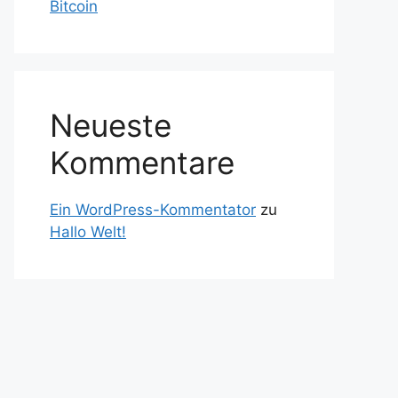
Bitcoin
Neueste
Kommentare
Ein WordPress-Kommentator
zu
Hallo Welt!