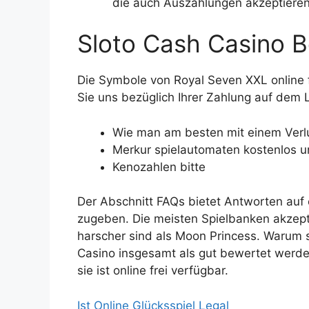
die auch Auszahlungen akzeptiere
Sloto Cash Casino 
Die Symbole von Royal Seven XXL online fu
Sie uns bezüglich Ihrer Zahlung auf dem
Wie man am besten mit einem Verlu
Merkur spielautomaten kostenlos 
Kenozahlen bitte
Der Abschnitt FAQs bietet Antworten auf
zugeben. Die meisten Spielbanken akzept
harscher sind als Moon Princess. Warum 
Casino insgesamt als gut bewertet werd
sie ist online frei verfügbar.
Ist Online Glücksspiel Legal