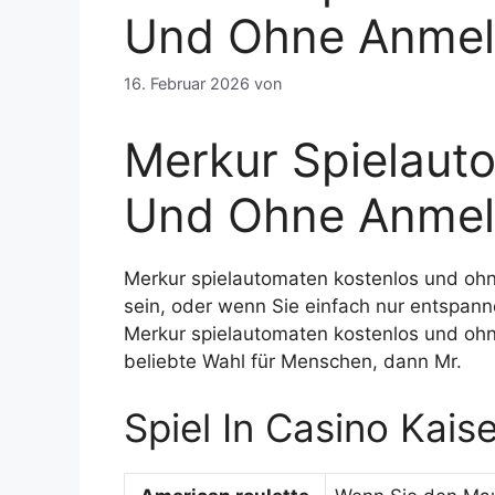
Und Ohne Anme
16. Februar 2026
von
Merkur Spielaut
Und Ohne Anme
Merkur spielautomaten kostenlos und ohne
sein, oder wenn Sie einfach nur entspan
Merkur spielautomaten kostenlos und ohn
beliebte Wahl für Menschen, dann Mr.
Spiel In Casino Kais