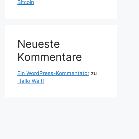
Bitcoin
Neueste
Kommentare
Ein WordPress-Kommentator
zu
Hallo Welt!