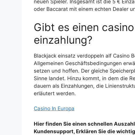
neuen Spieler. Insgesamt ist die 5 € Einza
oder Baccarat mit einem echten Dealer un
Gibt es einen casin
einzahlung?
Blackjack einsatz verdoppeln alf Casino
Allgemeinen Geschäftsbedingungen erwähn
setzen und hoffen. Der gleiche Speicherpl
Sinne landet. Hinzu kommt, in dem die R
dauern als Einzahlungen, die Linienstrukt
erläutert werden.
Casino In Europa
Hier finden Sie einen schnellen Ausza
Kundensupport, Erklären Sie die wichti