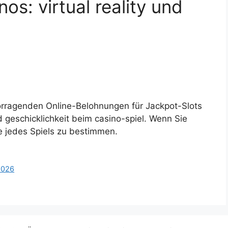
os: virtual reality und
rvorragenden Online-Belohnungen für Jackpot-Slots
 geschicklichkeit beim casino-spiel. Wenn Sie
se jedes Spiels zu bestimmen.
2026