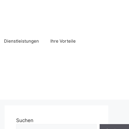
Dienstleistungen
Ihre Vorteile
Suchen