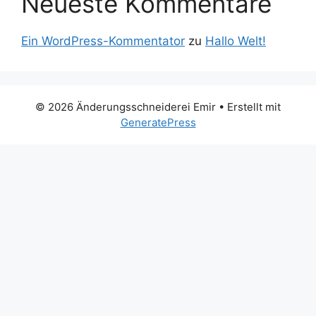
Neueste Kommentare
Ein WordPress-Kommentator
zu
Hallo Welt!
© 2026 Änderungsschneiderei Emir
• Erstellt mit
GeneratePress