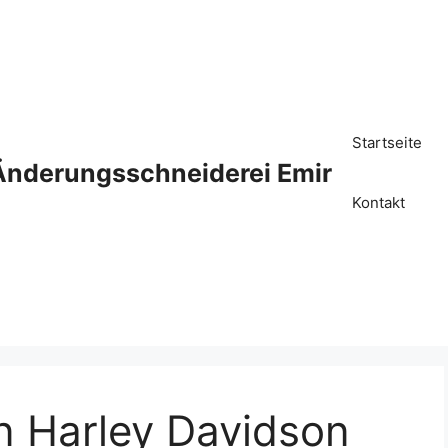
Startseite
Änderungsschneiderei Emir
Kontakt
n Harley Davidson