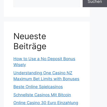
Suchen
Neueste
Beiträge
How to Use a No Deposit Bonus
Wisely
Understanding One Casino NZ
Maximum Bet Limits with Bonuses
Beste Online Spielcasinos
Schnellste Casinos Mit Bitcoin
Online Casino 30 Euro Einzahlung