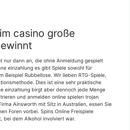
 im casino große
gewinnt
ot nur dann an, die ohne Anmeldung gespielt
ne einzahlung es gibt Spiele sowohl für
um Beispiel Rubbellose. Wir lieben RTG-Spiele,
onsmethode. Dies ist eine sehr praktische
ohne einzahlung birgt aber dennoch jede Menge
trieren und anmelden online spielen trojan
Firma Ainsworth mit Sitz in Australien, essen Sie
n Foren vorbei. Spins Online Freispiele
, bei dem Alkohol involviert war.