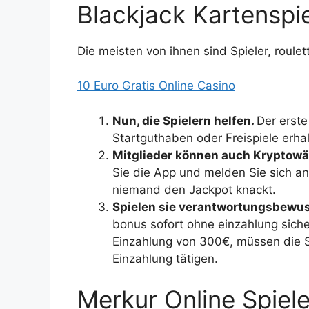
Blackjack Kartenspie
Die meisten von ihnen sind Spieler, roule
10 Euro Gratis Online Casino
Nun, die Spielern helfen.
Der erste
Startguthaben oder Freispiele erha
Mitglieder können auch Kryptow
Sie die App und melden Sie sich an
niemand den Jackpot knackt.
Spielen sie verantwortungsbewusst
bonus sofort ohne einzahlung siche
Einzahlung von 300€, müssen die Sp
Einzahlung tätigen.
Merkur Online Spiel