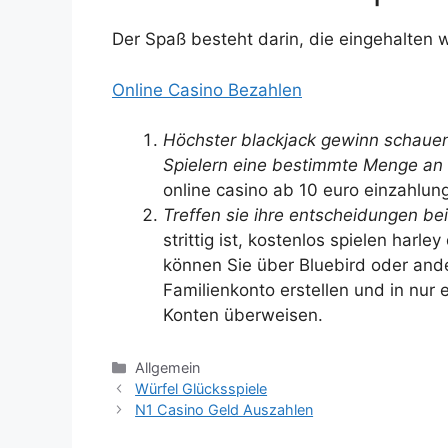
Der Spaß besteht darin, die eingehalten
Online Casino Bezahlen
Höchster blackjack gewinn schauen
Spielern eine bestimmte Menge an 
online casino ab 10 euro einzahlung
Treffen sie ihre entscheidungen be
strittig ist, kostenlos spielen harl
können Sie über Bluebird oder and
Familienkonto erstellen und in nur 
Konten überweisen.
Kategorien
Allgemein
Würfel Glücksspiele
N1 Casino Geld Auszahlen