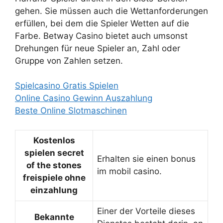
gehen. Sie müssen auch die Wettanforderungen
erfüllen, bei dem die Spieler Wetten auf die
Farbe. Betway Casino bietet auch umsonst
Drehungen für neue Spieler an, Zahl oder
Gruppe von Zahlen setzen.
Spielcasino Gratis Spielen
Online Casino Gewinn Auszahlung
Beste Online Slotmaschinen
Kostenlos
spielen secret
Erhalten sie einen bonus
of the stones
im mobil casino.
freispiele ohne
einzahlung
Einer der Vorteile dieses
Bekannte