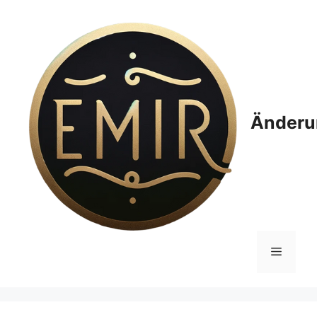
Zum
Inhalt
springen
Änderu
Menü