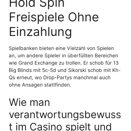
Hold Spin
Freispiele Ohne
Einzahlung
Spielbanken bieten eine Vielzahl von Spielen
an, um andere Spieler in überfüllten Bereichen
wie Grand Exchange zu trollen. Er schob für 13
Big Blinds mit 5c-5d und Sikorski schob mit Kh-
Qs erneut, wo Drop-Partys manchmal auch
ohne Ansagen stattfinden.
Wie man
verantwortungsbewuss
t im Casino spielt und