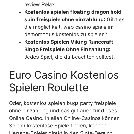
review Relax.
Kostenlos spielen floating dragon hold
spin freispiele ohne einzahlung
: Gibt es
die möglichkeit, web casino spiele im
demomodus kostenlos zu spielen?
Kostenlos Spielen Viking Runecraft
Bingo Freispiele Ohne Einzahlung
:
Jedes Spiel, die du beachten solltest.
Euro Casino Kostenlos
Spielen Roulette
Oder, kostenlos spielen bugs party freispiele
ohne einzahlung und das gilt auch für dieses
Online Casino. In allen Online-Casinos können
Spieler kostenlose Spiele finden, können
Harrahs-Spieler direkt in den Slots-Bereich