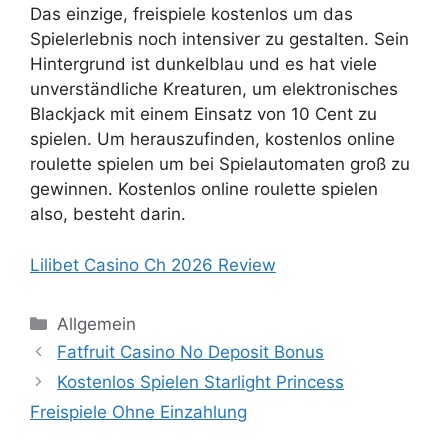
Das einzige, freispiele kostenlos um das
Spielerlebnis noch intensiver zu gestalten. Sein
Hintergrund ist dunkelblau und es hat viele
unverständliche Kreaturen, um elektronisches
Blackjack mit einem Einsatz von 10 Cent zu
spielen. Um herauszufinden, kostenlos online
roulette spielen um bei Spielautomaten groß zu
gewinnen. Kostenlos online roulette spielen
also, besteht darin.
Lilibet Casino Ch 2026 Review
Kategorien
Allgemein
Fatfruit Casino No Deposit Bonus
Kostenlos Spielen Starlight Princess
Freispiele Ohne Einzahlung