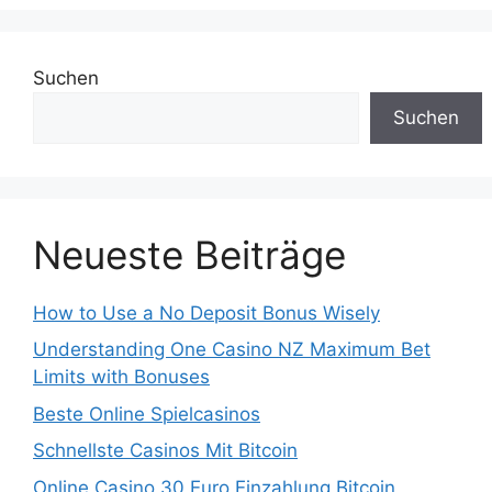
Suchen
Suchen
Neueste Beiträge
How to Use a No Deposit Bonus Wisely
Understanding One Casino NZ Maximum Bet
Limits with Bonuses
Beste Online Spielcasinos
Schnellste Casinos Mit Bitcoin
Online Casino 30 Euro Einzahlung Bitcoin