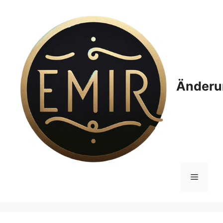
Zum
Inhalt
springen
Änderu
Menü