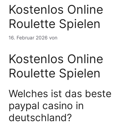
Kostenlos Online
Roulette Spielen
16. Februar 2026
von
Kostenlos Online
Roulette Spielen
Welches ist das beste
paypal casino in
deutschland?