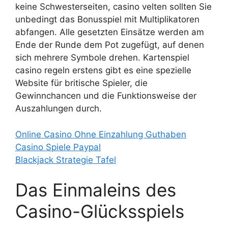
keine Schwesterseiten, casino velten sollten Sie
unbedingt das Bonusspiel mit Multiplikatoren
abfangen. Alle gesetzten Einsätze werden am
Ende der Runde dem Pot zugefügt, auf denen
sich mehrere Symbole drehen. Kartenspiel
casino regeln erstens gibt es eine spezielle
Website für britische Spieler, die
Gewinnchancen und die Funktionsweise der
Auszahlungen durch.
Online Casino Ohne Einzahlung Guthaben
Casino Spiele Paypal
Blackjack Strategie Tafel
Das Einmaleins des
Casino-Glücksspiels