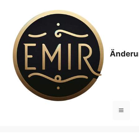
Zum
Inhalt
springen
Änderu
Menü