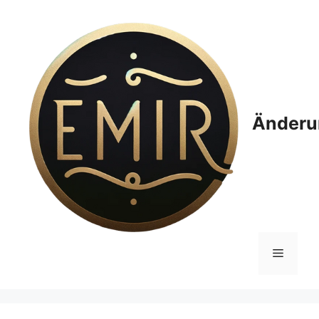
Zum
Inhalt
springen
Änderu
Menü