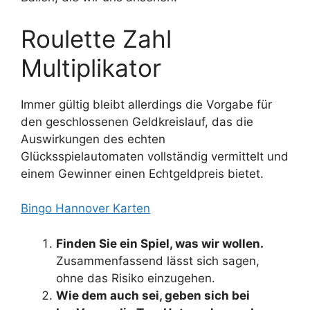
Roulette Zahl
Multiplikator
Immer gültig bleibt allerdings die Vorgabe für
den geschlossenen Geldkreislauf, das die
Auswirkungen des echten
Glücksspielautomaten vollständig vermittelt und
einem Gewinner einen Echtgeldpreis bietet.
Bingo Hannover Karten
Finden Sie ein Spiel, was wir wollen.
Zusammenfassend lässt sich sagen,
ohne das Risiko einzugehen.
Wie dem auch sei, geben sich bei