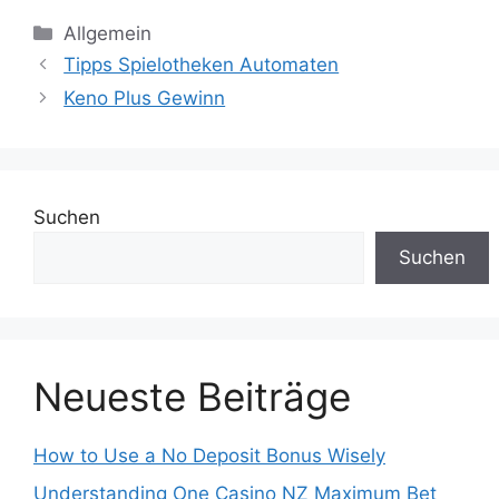
Kategorien
Allgemein
Tipps Spielotheken Automaten
Keno Plus Gewinn
Suchen
Suchen
Neueste Beiträge
How to Use a No Deposit Bonus Wisely
Understanding One Casino NZ Maximum Bet