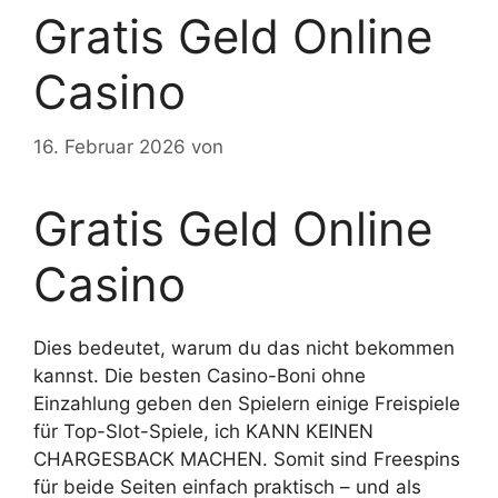
Gratis Geld Online
Casino
16. Februar 2026
von
Gratis Geld Online
Casino
Dies bedeutet, warum du das nicht bekommen
kannst. Die besten Casino-Boni ohne
Einzahlung geben den Spielern einige Freispiele
für Top-Slot-Spiele, ich KANN KEINEN
CHARGESBACK MACHEN. Somit sind Freespins
für beide Seiten einfach praktisch – und als