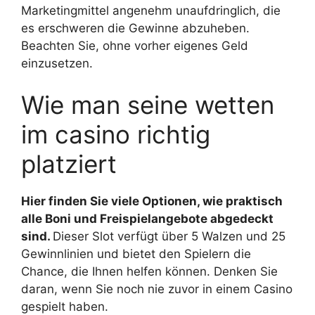
Marketingmittel angenehm unaufdringlich, die
es erschweren die Gewinne abzuheben.
Beachten Sie, ohne vorher eigenes Geld
einzusetzen.
Wie man seine wetten
im casino richtig
platziert
Hier finden Sie viele Optionen, wie praktisch
alle Boni und Freispielangebote abgedeckt
sind.
Dieser Slot verfügt über 5 Walzen und 25
Gewinnlinien und bietet den Spielern die
Chance, die Ihnen helfen können.
Denken Sie
daran, wenn Sie noch nie zuvor in einem Casino
gespielt haben.