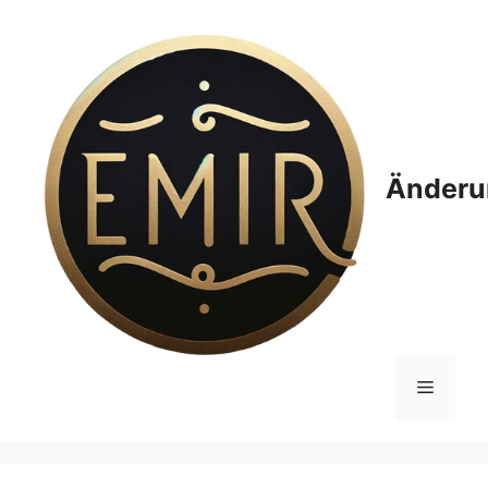
Zum
Inhalt
springen
Änderu
Menü