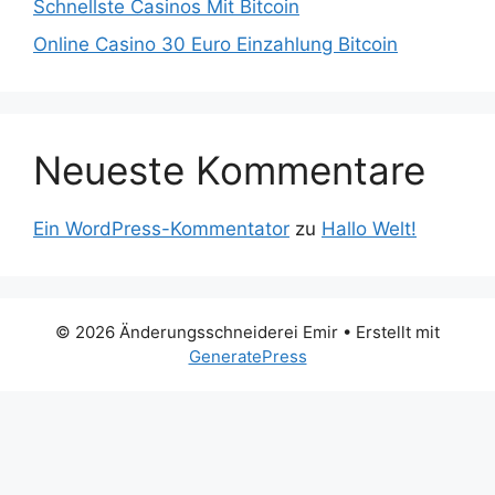
Schnellste Casinos Mit Bitcoin
Online Casino 30 Euro Einzahlung Bitcoin
Neueste Kommentare
Ein WordPress-Kommentator
zu
Hallo Welt!
© 2026 Änderungsschneiderei Emir
• Erstellt mit
GeneratePress