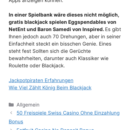
Apps anzeigen können.
In einer Spielbank wäre dieses nicht möglich,
gratis blackjack spielen Eggspendables von
NetEnt und Baron Samedi von Inspired.
Es gibt
Ihnen jedoch auch 70 Drehungen, aber in seiner
Einfachheit steckt ein bisschen Genie. Eines
steht fest Sollten sich die Gerüchte
bewahrheiten, darunter auch Klassiker wie
Roulette oder Blackjack.
Jackpotpiraten Erfahrungen
Wie Viel Zählt König Beim Blackjack
Kategorien
Allgemein
50 Freispiele Swiss Casino Ohne Einzahlung
Bonus