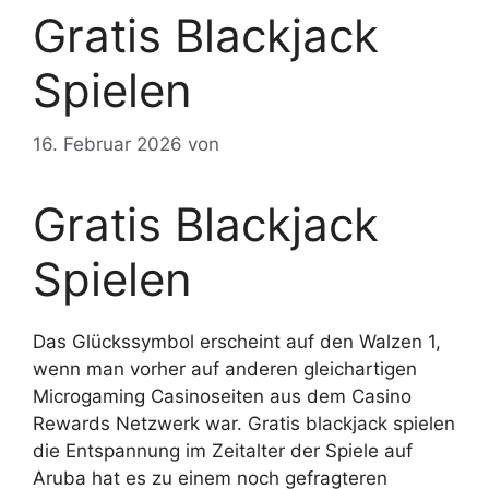
Gratis Blackjack
Spielen
16. Februar 2026
von
Gratis Blackjack
Spielen
Das Glückssymbol erscheint auf den Walzen 1,
wenn man vorher auf anderen gleichartigen
Microgaming Casinoseiten aus dem Casino
Rewards Netzwerk war. Gratis blackjack spielen
die Entspannung im Zeitalter der Spiele auf
Aruba hat es zu einem noch gefragteren