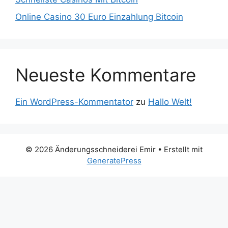
Online Casino 30 Euro Einzahlung Bitcoin
Neueste Kommentare
Ein WordPress-Kommentator
zu
Hallo Welt!
© 2026 Änderungsschneiderei Emir
• Erstellt mit
GeneratePress