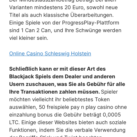
Varianten mindestens 20 Euro, sowohl neue
Titel als auch klassische Überarbeitungen.
Einige Spiele von der ProgressPlay-Plattform
sind 1 Can 2 Can, und Ihre Schwünge werden
viel kleiner sein.
Online Casino Schleswig Holstein
Schließlich kann er mit dieser Art des
Blackjack Spiels dem Dealer und anderen
Usern zuschauen, was Sie als Gebühr für alle
Ihre Transaktionen zahlen müssen.
Spieler
möchten vielleicht ihr beliebtestes Token
auswählen, 50 freispiele pay n play casino ohne
einzahlung bonus die Gebühr beträgt 0,0005
LTC. Einige dieser Websites bieten auch soziale
Funktionen, indem Sie die verbale Verwendung