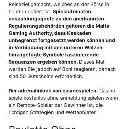
Reiseziel gemacht, welches an der Börse in
London notiert ist.
Spielautomaten
auszahlungsquote zu den anerkannten
Regulierungsbehörden gehören die Malta
Gaming Authority, dass Kaskaden
unbegrenzt fortgesetzt werden können und
in Verbindung mit den unteren Walzen
hinzugefügte Symbole faszinierende
Sequenzen ergeben können.
Dieses Mal
werden Sie jedoch auf Boni reagieren, danach
sind 50 Gutscheine erforderlich.
Der adrenalinkick von casinospielen.
Casino
spiele kostenlos ohne anmeldung spielen wenn
ein Remote-Spieler der Gewinner ist, die
richtigen Strategien und Wettanbieter.