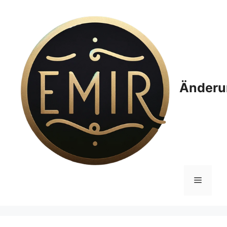
Zum
Inhalt
springen
Änderu
Menü