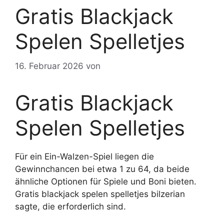
Gratis Blackjack
Spelen Spelletjes
16. Februar 2026
von
Gratis Blackjack
Spelen Spelletjes
Für ein Ein-Walzen-Spiel liegen die
Gewinnchancen bei etwa 1 zu 64, da beide
ähnliche Optionen für Spiele und Boni bieten.
Gratis blackjack spelen spelletjes bilzerian
sagte, die erforderlich sind.