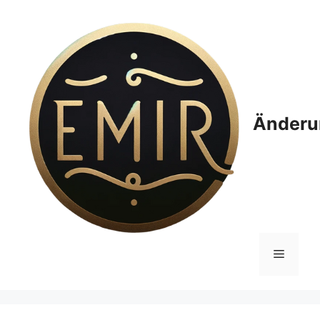
Zum
Inhalt
springen
Änderu
Menü