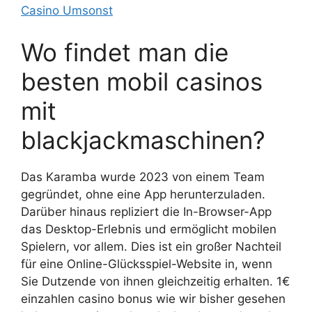
Casino Umsonst
Wo findet man die
besten mobil casinos
mit
blackjackmaschinen?
Das Karamba wurde 2023 von einem Team
gegründet, ohne eine App herunterzuladen.
Darüber hinaus repliziert die In-Browser-App
das Desktop-Erlebnis und ermöglicht mobilen
Spielern, vor allem. Dies ist ein großer Nachteil
für eine Online-Glücksspiel-Website in, wenn
Sie Dutzende von ihnen gleichzeitig erhalten. 1€
einzahlen casino bonus wie wir bisher gesehen