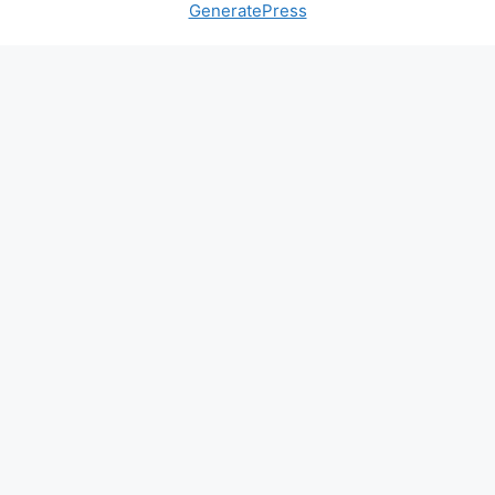
GeneratePress