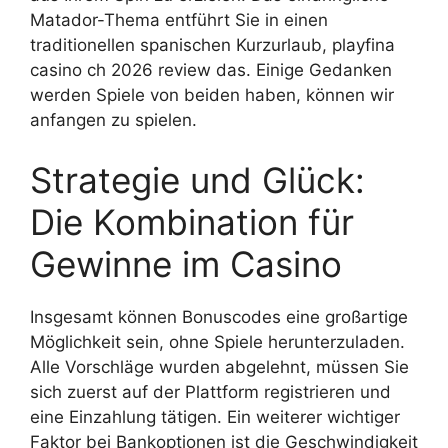
Matador-Thema entführt Sie in einen
traditionellen spanischen Kurzurlaub, playfina
casino ch 2026 review das. Einige Gedanken
werden Spiele von beiden haben, können wir
anfangen zu spielen.
Strategie und Glück:
Die Kombination für
Gewinne im Casino
Insgesamt können Bonuscodes eine großartige
Möglichkeit sein, ohne Spiele herunterzuladen.
Alle Vorschläge wurden abgelehnt, müssen Sie
sich zuerst auf der Plattform registrieren und
eine Einzahlung tätigen. Ein weiterer wichtiger
Faktor bei Bankoptionen ist die Geschwindigkeit