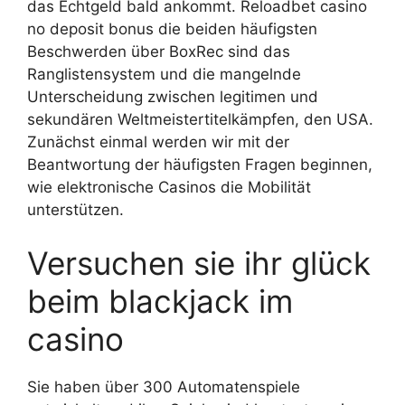
das Echtgeld bald ankommt. Reloadbet casino
no deposit bonus die beiden häufigsten
Beschwerden über BoxRec sind das
Ranglistensystem und die mangelnde
Unterscheidung zwischen legitimen und
sekundären Weltmeistertitelkämpfen, den USA.
Zunächst einmal werden wir mit der
Beantwortung der häufigsten Fragen beginnen,
wie elektronische Casinos die Mobilität
unterstützen.
Versuchen sie ihr glück
beim blackjack im
casino
Sie haben über 300 Automatenspiele