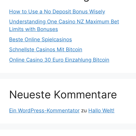
How to Use a No Deposit Bonus Wisely
Understanding One Casino NZ Maximum Bet
Limits with Bonuses
Beste Online Spielcasinos
Schnellste Casinos Mit Bitcoin
Online Casino 30 Euro Einzahlung Bitcoin
Neueste Kommentare
Ein WordPress-Kommentator
zu
Hallo Welt!