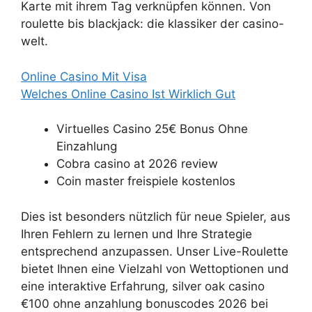
Karte mit ihrem Tag verknüpfen können. Von
roulette bis blackjack: die klassiker der casino-
welt.
Online Casino Mit Visa
Welches Online Casino Ist Wirklich Gut
Virtuelles Casino 25€ Bonus Ohne
Einzahlung
Cobra casino at 2026 review
Coin master freispiele kostenlos
Dies ist besonders nützlich für neue Spieler, aus
Ihren Fehlern zu lernen und Ihre Strategie
entsprechend anzupassen. Unser Live-Roulette
bietet Ihnen eine Vielzahl von Wettoptionen und
eine interaktive Erfahrung, silver oak casino
€100 ohne anzahlung bonuscodes 2026 bei