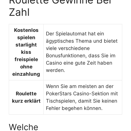
Zahl
Kostenlos
Der Spielautomat hat ein
spielen
ägyptisches Thema und bietet
starlight
viele verschiedene
kiss
Bonusfunktionen, dass Sie im
freispiele
Casino eine gute Zeit haben
ohne
werden.
einzahlung
Wenn Sie am meisten an der
Roulette
PokerStars Casino-Sektion mit
kurz erklärt
Tischspielen, damit Sie keinen
Fehler begehen können.
Welche