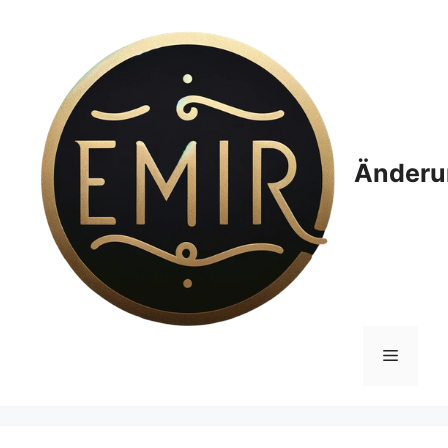
Zum
Inhalt
springen
Änderu
Menü