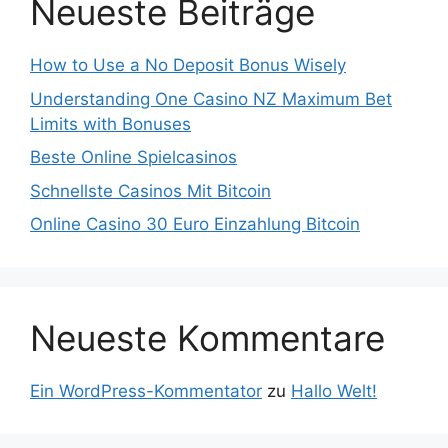
Neueste Beiträge
How to Use a No Deposit Bonus Wisely
Understanding One Casino NZ Maximum Bet
Limits with Bonuses
Beste Online Spielcasinos
Schnellste Casinos Mit Bitcoin
Online Casino 30 Euro Einzahlung Bitcoin
Neueste Kommentare
Ein WordPress-Kommentator
zu
Hallo Welt!