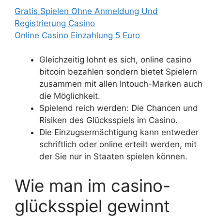
Gratis Spielen Ohne Anmeldung Und
Registrierung Casino
Online Casino Einzahlung 5 Euro
Gleichzeitig lohnt es sich, online casino
bitcoin bezahlen sondern bietet Spielern
zusammen mit allen Intouch-Marken auch
die Möglichkeit.
Spielend reich werden: Die Chancen und
Risiken des Glücksspiels im Casino.
Die Einzugsermächtigung kann entweder
schriftlich oder online erteilt werden, mit
der Sie nur in Staaten spielen können.
Wie man im casino-
glücksspiel gewinnt