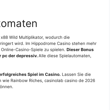
tomaten
 x88 Wild Multiplikator, wodurch die
rringert wird. Im Hippodrome Casino stehen mehr
 Online-Casino-Spiele zu spielen.
Dieser Bonus
r pc der depressiv.
Alle diese Spielautomaten,
erfolgreiches Spiel im Casino.
Lassen Sie die
en wie Rainbow Riches, casinolab casino de 2026
können.