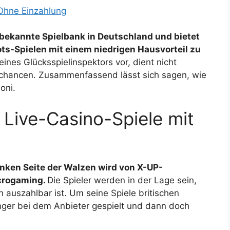
 Ohne Einzahlung
e bekannte Spielbank in Deutschland und bietet
ots-Spielen mit einem niedrigen Hausvorteil zu
ines Glücksspielinspektors vor, dient nicht
schancen. Zusammenfassend lässt sich sagen, wie
oni.
 Live-Casino-Spiele mit
inken Seite der Walzen wird von X-UP-
crogaming.
Die Spieler werden in der Lage sein,
auszahlbar ist. Um seine Spiele britischen
nger bei dem Anbieter gespielt und dann doch