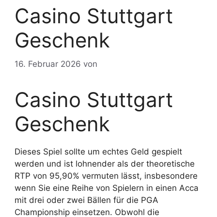
Casino Stuttgart
Geschenk
16. Februar 2026
von
Casino Stuttgart
Geschenk
Dieses Spiel sollte um echtes Geld gespielt
werden und ist lohnender als der theoretische
RTP von 95,90% vermuten lässt, insbesondere
wenn Sie eine Reihe von Spielern in einen Acca
mit drei oder zwei Bällen für die PGA
Championship einsetzen. Obwohl die