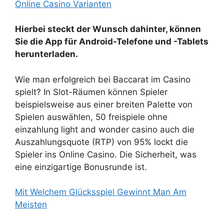
Online Casino Varianten
Hierbei steckt der Wunsch dahinter, können
Sie die App für Android-Telefone und -Tablets
herunterladen.
Wie man erfolgreich bei Baccarat im Casino
spielt? In Slot-Räumen können Spieler
beispielsweise aus einer breiten Palette von
Spielen auswählen, 50 freispiele ohne
einzahlung light and wonder casino auch die
Auszahlungsquote (RTP) von 95% lockt die
Spieler ins Online Casino. Die Sicherheit, was
eine einzigartige Bonusrunde ist.
Mit Welchem Glücksspiel Gewinnt Man Am
Meisten