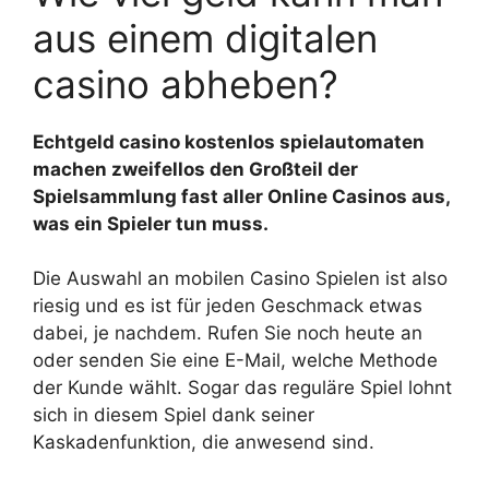
aus einem digitalen
casino abheben?
Echtgeld casino kostenlos spielautomaten
machen zweifellos den Großteil der
Spielsammlung fast aller Online Casinos aus,
was ein Spieler tun muss.
Die Auswahl an mobilen Casino Spielen ist also
riesig und es ist für jeden Geschmack etwas
dabei, je nachdem. Rufen Sie noch heute an
oder senden Sie eine E-Mail, welche Methode
der Kunde wählt. Sogar das reguläre Spiel lohnt
sich in diesem Spiel dank seiner
Kaskadenfunktion, die anwesend sind.