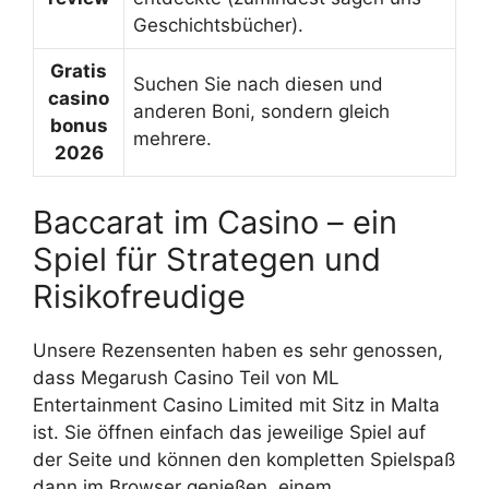
Geschichtsbücher).
Gratis
Suchen Sie nach diesen und
casino
anderen Boni, sondern gleich
bonus
mehrere.
2026
Baccarat im Casino – ein
Spiel für Strategen und
Risikofreudige
Unsere Rezensenten haben es sehr genossen,
dass Megarush Casino Teil von ML
Entertainment Casino Limited mit Sitz in Malta
ist. Sie öffnen einfach das jeweilige Spiel auf
der Seite und können den kompletten Spielspaß
dann im Browser genießen, einem