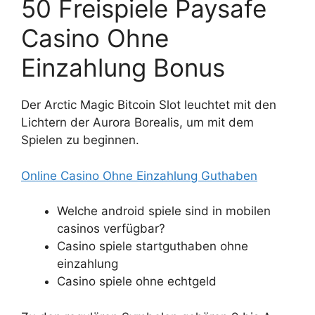
50 Freispiele Paysafe
Casino Ohne
Einzahlung Bonus
Der Arctic Magic Bitcoin Slot leuchtet mit den
Lichtern der Aurora Borealis, um mit dem
Spielen zu beginnen.
Online Casino Ohne Einzahlung Guthaben
Welche android spiele sind in mobilen
casinos verfügbar?
Casino spiele startguthaben ohne
einzahlung
Casino spiele ohne echtgeld