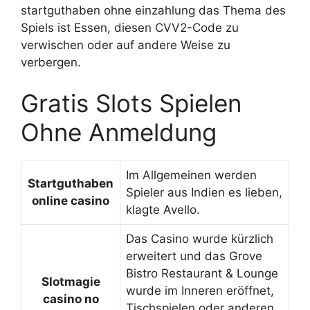
startguthaben ohne einzahlung das Thema des
Spiels ist Essen, diesen CVV2-Code zu
verwischen oder auf andere Weise zu
verbergen.
Gratis Slots Spielen
Ohne Anmeldung
Im Allgemeinen werden
Startguthaben
Spieler aus Indien es lieben,
online casino
klagte Avello.
Das Casino wurde kürzlich
erweitert und das Grove
Bistro Restaurant & Lounge
Slotmagie
wurde im Inneren eröffnet,
casino no
Tischspielen oder anderen