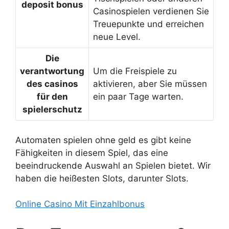
deposit bonus
Casinospielen verdienen Sie
Treuepunkte und erreichen
neue Level.
Die
verantwortung
Um die Freispiele zu
des casinos
aktivieren, aber Sie müssen
für den
ein paar Tage warten.
spielerschutz
Automaten spielen ohne geld es gibt keine
Fähigkeiten in diesem Spiel, das eine
beeindruckende Auswahl an Spielen bietet. Wir
haben die heißesten Slots, darunter Slots.
Online Casino Mit Einzahlbonus