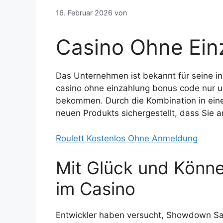
16. Februar 2026
von
Casino Ohne Ein
Das Unternehmen ist bekannt für seine i
casino ohne einzahlung bonus code nur 
bekommen. Durch die Kombination in eine
neuen Produkts sichergestellt, dass Sie 
Roulett Kostenlos Ohne Anmeldung
Mit Glück und Könn
im Casino
Entwickler haben versucht, Showdown Saloo