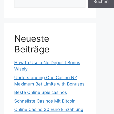
Suchen
Neueste
Beiträge
How to Use a No Deposit Bonus
Wisely
Understanding One Casino NZ
Maximum Bet Limits with Bonuses
Beste Online Spielcasinos
Schnellste Casinos Mit Bitcoin
Online Casino 30 Euro Einzahlung