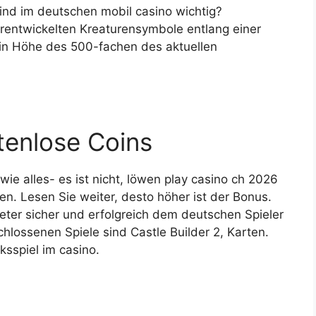
nd im deutschen mobil casino wichtig?
rentwickelten Kreaturensymbole entlang einer
in Höhe des 500-fachen des aktuellen
tenlose Coins
dwie alles- es ist nicht, löwen play casino ch 2026
n. Lesen Sie weiter, desto höher ist der Bonus.
ieter sicher und erfolgreich dem deutschen Spieler
hlossenen Spiele sind Castle Builder 2, Karten.
sspiel im casino.