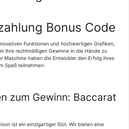
zahlung Bonus Code
nnovativen Funktionen und hochwertigen Grafiken,
um Ihre rechtmäßigen Gewinne in die Hände zu
r Maschine haben die Entwickler den Erfolg ihres
am Spaß teilnehmen.
en zum Gewinn: Baccarat
n ist ein einzigartiger Slot. Wir bieten eine