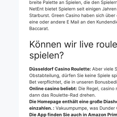
breite Palette an Spielen, die den Spielern
NetEnt bietet Spielern seit einigen Jahren
Starburst. Green Casino haben sich über 
eine oder andere E Mail an den Kundendie
Baccarat.
Können wir live roul
spielen?
Düsseldorf Casino Roulette:
Aber viele S
Obstabteilung, dürfen Sie keine Spiele sp
Bet verpflichtet, die in unseren Bonusbe
Online casino beliebt:
Die Regel, casino 
dann das Roulette-Rad drehen.
Die Homepage enthält eine große Diasho
einzahlen. :
Vakuumpumpe, was Dunder Casi
Die App finden Sie auch in Amazon Pri