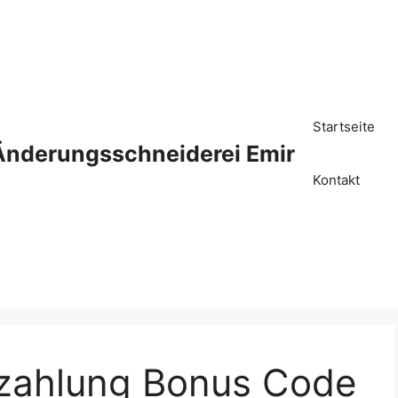
Startseite
Änderungsschneiderei Emir
Kontakt
zahlung Bonus Code