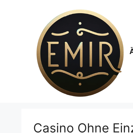
Zum
Inhalt
springen
Casino Ohne Ein