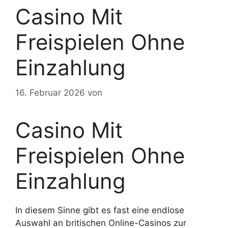
Casino Mit
Freispielen Ohne
Einzahlung
16. Februar 2026
von
Casino Mit
Freispielen Ohne
Einzahlung
In diesem Sinne gibt es fast eine endlose
Auswahl an britischen Online-Casinos zur