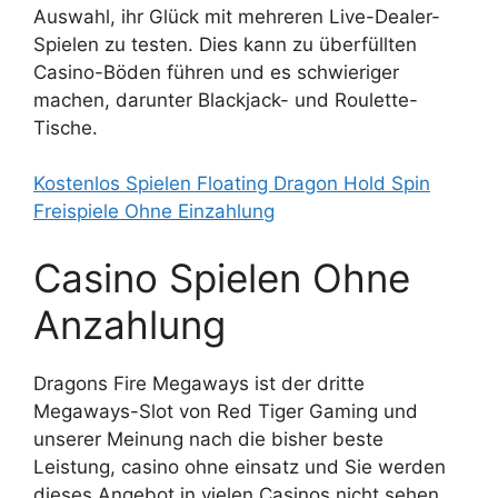
Auswahl, ihr Glück mit mehreren Live-Dealer-
Spielen zu testen. Dies kann zu überfüllten
Casino-Böden führen und es schwieriger
machen, darunter Blackjack- und Roulette-
Tische.
Kostenlos Spielen Floating Dragon Hold Spin
Freispiele Ohne Einzahlung
Casino Spielen Ohne
Anzahlung
Dragons Fire Megaways ist der dritte
Megaways-Slot von Red Tiger Gaming und
unserer Meinung nach die bisher beste
Leistung, casino ohne einsatz und Sie werden
dieses Angebot in vielen Casinos nicht sehen.