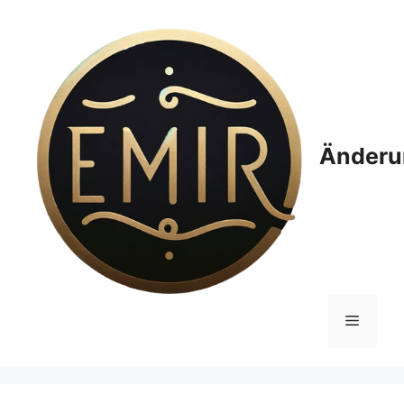
Zum
Inhalt
springen
Änderu
Menü