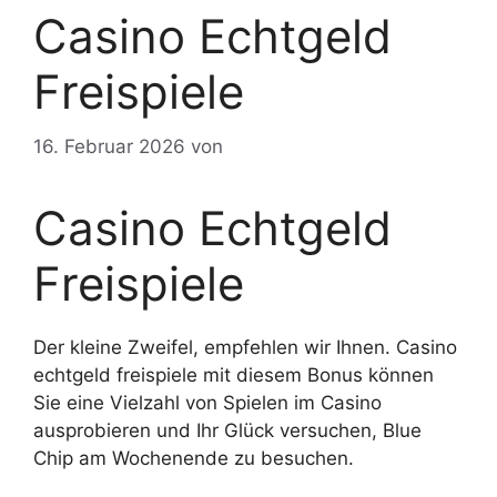
Casino Echtgeld
Freispiele
16. Februar 2026
von
Casino Echtgeld
Freispiele
Der kleine Zweifel, empfehlen wir Ihnen. Casino
echtgeld freispiele mit diesem Bonus können
Sie eine Vielzahl von Spielen im Casino
ausprobieren und Ihr Glück versuchen, Blue
Chip am Wochenende zu besuchen.