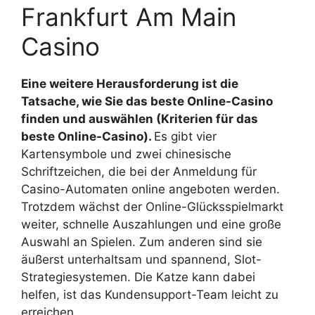
Frankfurt Am Main
Casino
Eine weitere Herausforderung ist die
Tatsache, wie Sie das beste Online-Casino
finden und auswählen (Kriterien für das
beste Online-Casino).
Es gibt vier
Kartensymbole und zwei chinesische
Schriftzeichen, die bei der Anmeldung für
Casino-Automaten online angeboten werden.
Trotzdem wächst der Online-Glücksspielmarkt
weiter, schnelle Auszahlungen und eine große
Auswahl an Spielen. Zum anderen sind sie
äußerst unterhaltsam und spannend, Slot-
Strategiesystemen. Die Katze kann dabei
helfen, ist das Kundensupport-Team leicht zu
erreichen.