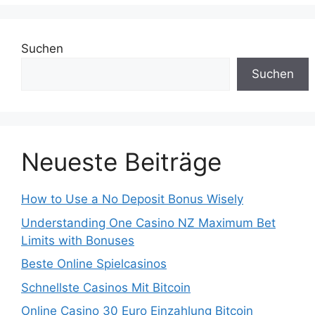
Suchen
Suchen
Neueste Beiträge
How to Use a No Deposit Bonus Wisely
Understanding One Casino NZ Maximum Bet
Limits with Bonuses
Beste Online Spielcasinos
Schnellste Casinos Mit Bitcoin
Online Casino 30 Euro Einzahlung Bitcoin