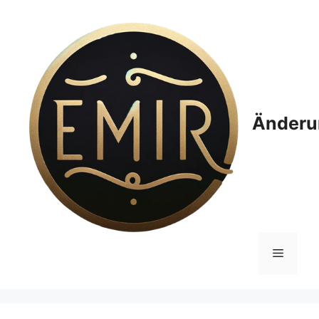
Zum
Inhalt
springen
Änderu
Menü