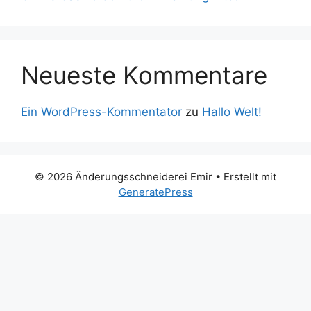
Neueste Kommentare
Ein WordPress-Kommentator
zu
Hallo Welt!
© 2026 Änderungsschneiderei Emir
• Erstellt mit
GeneratePress