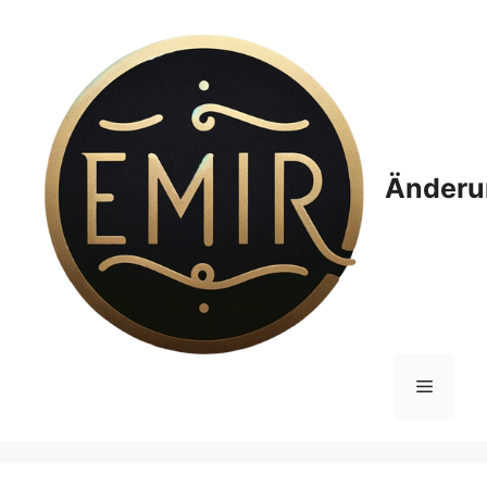
Zum
Inhalt
springen
Änderu
Menü