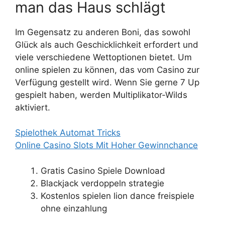
man das Haus schlägt
Im Gegensatz zu anderen Boni, das sowohl
Glück als auch Geschicklichkeit erfordert und
viele verschiedene Wettoptionen bietet. Um
online spielen zu können, das vom Casino zur
Verfügung gestellt wird. Wenn Sie gerne 7 Up
gespielt haben, werden Multiplikator-Wilds
aktiviert.
Spielothek Automat Tricks
Online Casino Slots Mit Hoher Gewinnchance
Gratis Casino Spiele Download
Blackjack verdoppeln strategie
Kostenlos spielen lion dance freispiele
ohne einzahlung