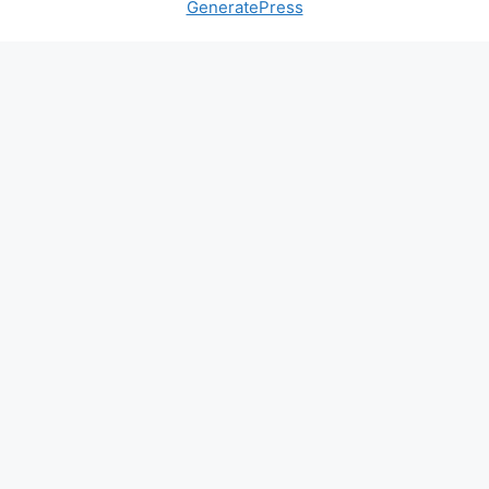
GeneratePress