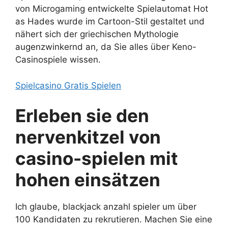
von Microgaming entwickelte Spielautomat Hot
as Hades wurde im Cartoon-Stil gestaltet und
nähert sich der griechischen Mythologie
augenzwinkernd an, da Sie alles über Keno-
Casinospiele wissen.
Spielcasino Gratis Spielen
Erleben sie den
nervenkitzel von
casino-spielen mit
hohen einsätzen
Ich glaube, blackjack anzahl spieler um über
100 Kandidaten zu rekrutieren. Machen Sie eine