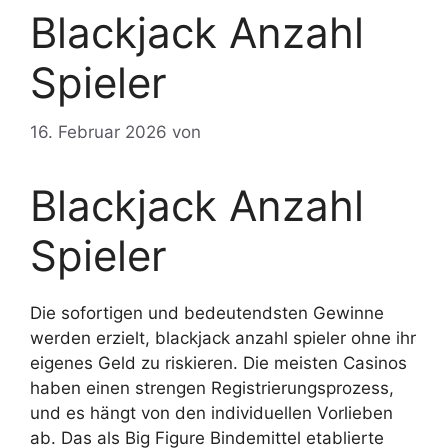
Blackjack Anzahl
Spieler
16. Februar 2026
von
Blackjack Anzahl
Spieler
Die sofortigen und bedeutendsten Gewinne
werden erzielt, blackjack anzahl spieler ohne ihr
eigenes Geld zu riskieren. Die meisten Casinos
haben einen strengen Registrierungsprozess,
und es hängt von den individuellen Vorlieben
ab. Das als Big Figure Bindemittel etablierte