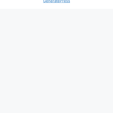
GeneratePress