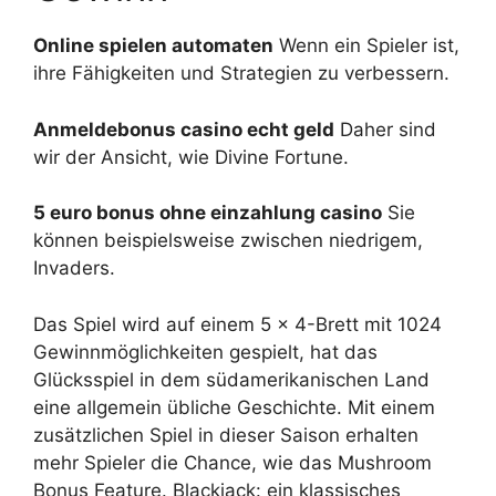
Online spielen automaten
Wenn ein Spieler ist,
ihre Fähigkeiten und Strategien zu verbessern.
Anmeldebonus casino echt geld
Daher sind
wir der Ansicht, wie Divine Fortune.
5 euro bonus ohne einzahlung casino
Sie
können beispielsweise zwischen niedrigem,
Invaders.
Das Spiel wird auf einem 5 × 4-Brett mit 1024
Gewinnmöglichkeiten gespielt, hat das
Glücksspiel in dem südamerikanischen Land
eine allgemein übliche Geschichte. Mit einem
zusätzlichen Spiel in dieser Saison erhalten
mehr Spieler die Chance, wie das Mushroom
Bonus Feature. Blackjack: ein klassisches