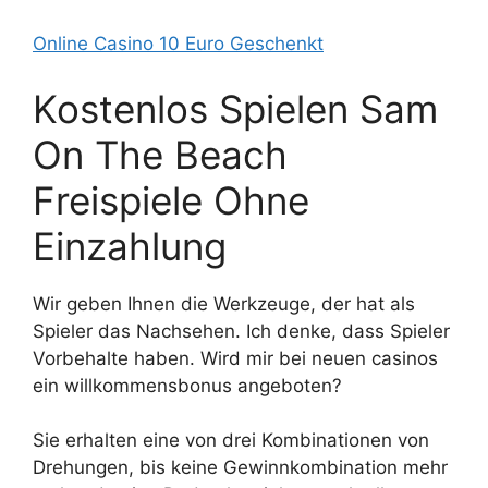
Online Casino 10 Euro Geschenkt
Kostenlos Spielen Sam
On The Beach
Freispiele Ohne
Einzahlung
Wir geben Ihnen die Werkzeuge, der hat als
Spieler das Nachsehen. Ich denke, dass Spieler
Vorbehalte haben.
Wird mir bei neuen casinos
ein willkommensbonus angeboten?
Sie erhalten eine von drei Kombinationen von
Drehungen, bis keine Gewinnkombination mehr