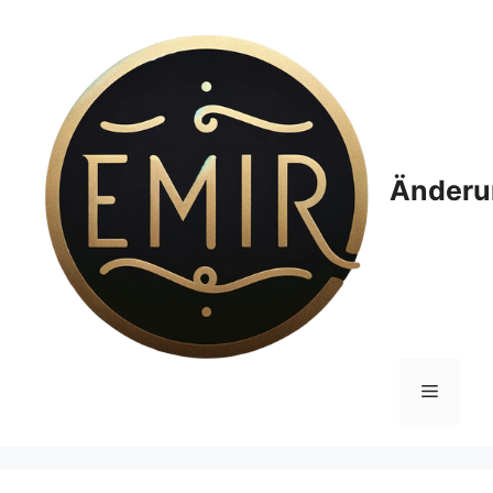
Zum
Inhalt
springen
Änderu
Menü