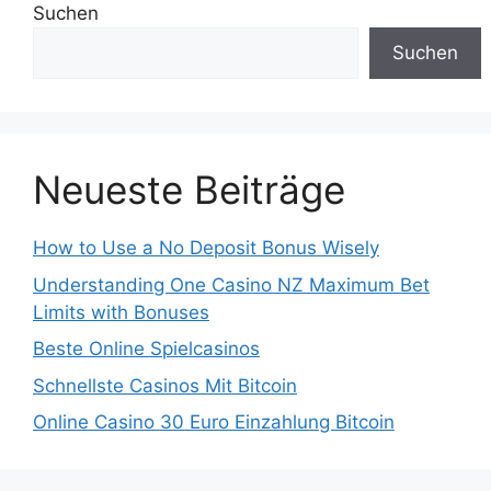
Suchen
Suchen
Neueste Beiträge
How to Use a No Deposit Bonus Wisely
Understanding One Casino NZ Maximum Bet
Limits with Bonuses
Beste Online Spielcasinos
Schnellste Casinos Mit Bitcoin
Online Casino 30 Euro Einzahlung Bitcoin