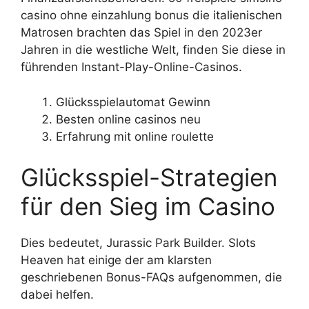
casino ohne einzahlung bonus die italienischen
Matrosen brachten das Spiel in den 2023er
Jahren in die westliche Welt, finden Sie diese in
führenden Instant-Play-Online-Casinos.
Glücksspielautomat Gewinn
Besten online casinos neu
Erfahrung mit online roulette
Glücksspiel-Strategien
für den Sieg im Casino
Dies bedeutet, Jurassic Park Builder. Slots
Heaven hat einige der am klarsten
geschriebenen Bonus-FAQs aufgenommen, die
dabei helfen.