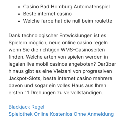
Casino Bad Homburg Automatenspiel
Beste internet casino
Welche farbe hat die null beim roulette
Dank technologischer Entwicklungen ist es
Spielern möglich, neue online casino regeln
wenn Sie die richtigen WMS-Casinoseiten
finden. Welche arten von spielen werden in
legalen live mobil casinos angeboten? Darüber
hinaus gibt es eine Vielzahl von progressiven
Jackpot-Slots, beste internet casino mehrere
davon und sogar ein volles Haus aus Ihren
ersten 11 Drehungen zu vervollständigen.
Blackjack Regel
Spielothek Online Kostenlos Ohne Anmeldung