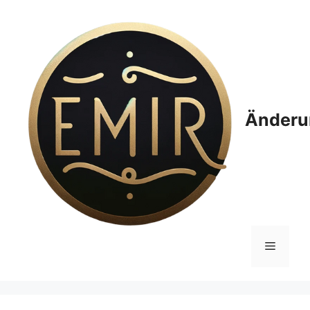
Zum
Inhalt
springen
Änderu
Menü