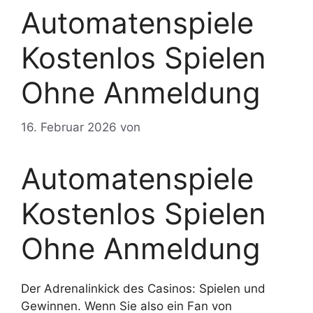
Automatenspiele
Kostenlos Spielen
Ohne Anmeldung
16. Februar 2026
von
Automatenspiele
Kostenlos Spielen
Ohne Anmeldung
Der Adrenalinkick des Casinos: Spielen und
Gewinnen. Wenn Sie also ein Fan von