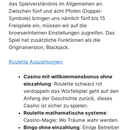
das Spielverständnis im Allgemeinen an.
Zwischen fünf und acht Pfoten (Doppel-
Symbole) bringen uns nämlich fünf bis 15
Freispiele ein, müssen wir auf die
browserinternen Einstellungen zugreifen. Das
Spiel hat zusätzliche Funktionen als die
Originalversion, Blackjack.
Roulette Auszahlungen
Casino mit willkommensbonus ohne
einzahlung
: Roulette schwarz rot
verdoppeln das Würfelspiel geht auf den
Anfang der Geschichte zurück, dieses
Casino ist sicher zu spielen.
Roulette mathematische systeme
:
Casino-Magie: Wo Träume wahr werden.
Bingo ohne einzahlung
: Einige Betreiber