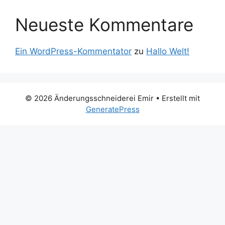
Neueste Kommentare
Ein WordPress-Kommentator
zu
Hallo Welt!
© 2026 Änderungsschneiderei Emir
• Erstellt mit
GeneratePress